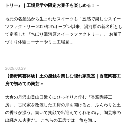
トリー』｜工場見学や限定お菓子も楽しめる！ »
地元の名産品から生まれたスイーツも！五感で楽しむスイー
ツファクトリー 2017年のオープン以来、湯河原の新名所とし
て定着した『ちぼり湯河原スイーツファクトリー』。 お菓子
づくり体験コーナーやミニ工場見…
2025.03.29
【秦野陶芸体験】土の感触を楽しむ隠れ家教室｜香窯陶芸工
房で初めての陶芸 »
大倉の丹沢山登山口近くにひっそりと佇む『香窯陶芸工
房』。古民家を改装した工房の扉を開けると、ふんわりと土
の香りが漂う。続いて笑顔で出迎えてくれるのは、陶芸家の
出繩さん夫妻だ。 こちらの工房では一角を陶…