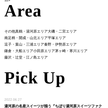
Area
その他
真鶴・湯河原エリア
大磯・二宮エリア
南足柄・開成・山北エリア
平塚エリア
逗子・葉山・三浦エリア
秦野・伊勢原エリア
鎌倉・大船エリア
小田原エリア
茅ヶ崎・寒川エリア
藤沢・辻堂・江ノ島エリア
Pick Up
2022.06.27
湯河原の名産スイーツが揃う『ちぼり湯河原スイーツファク