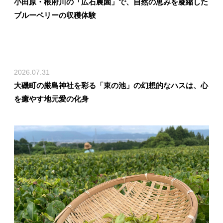
小田原・根府川の「広石農園」で、自然の恵みを凝縮した
ブルーベリーの収穫体験
2026.07.31
大磯町の厳島神社を彩る「東の池」の幻想的なハスは、心
を癒やす地元愛の化身