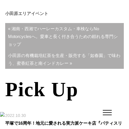
小田原エリア
イベント
投
« 湘南・西湘でハーレーカスタム・車検ならNo
稿
Motorcyclesへ。愛車と長く付き合うための頼れる専門シ
ナ
ョップ
ビ
小田原の有機栽培紅茶を生産・販売する「如春園」で味わ
ゲ
う、蜜香紅茶と南インドカレー »
ー
シ
Pick Up
ョ
ン
2022.10.30
平塚で16周年！地元に愛される実力派ケーキ店『パティスリ