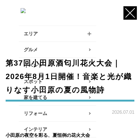
エリア
逗子・葉山・三浦エリア
グルメ
第37回小田原酒匂川花火大会｜
鎌倉・大船エリア
イベント
2026年8月1日開催！音楽と光が織
藤沢・辻堂・江ノ島エリア
スポット
りなす小田原の夏の風物詩
茅ヶ崎・寒川エリア
家を建てる
平塚エリア
2026.07.01
リフォーム
大磯・二宮エリア
インテリア
小田原エリア
小田原の夜空を彩る、夏恒例の花火大会