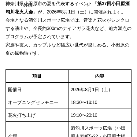
神奈川県小田原市の夏を代表するイベント「
第37回小田原酒
外構
南足柄・開成・山北エリア
匂川花火大会
」が、2026年8月1日（土）に開催されます。
会場となる酒匂川スポーツ広場では、音楽と花火がシンクロ
真鶴・湯河原エリア
する演出や、全長約300mのナイアガラ花火など、迫力満点の
プログラムが予定されています。
秦野・伊勢原エリア
家族や友人、カップルなど幅広い世代が楽しめる、小田原の
その他
夏の風物詩です。
項目
内容
開催日
2026年8月1日（土）
オープニングセレモニー
18:30〜19:10
花火打ち上げ
19:10〜20:10
酒匂川スポーツ広場（小田
会場
原市寿町5-22・小田原大橋