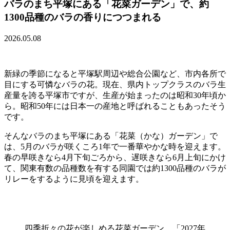
バラのまち平塚にある「花菜ガーデン」で、約
1300品種のバラの香りにつつまれる
2026.05.08
新緑の季節になると平塚駅周辺や総合公園など、市内各所で
目にする可憐なバラの花。現在、県内トップクラスのバラ生
産量を誇る平塚市ですが、生産が始まったのは昭和30年頃か
ら。昭和50年には日本一の産地と呼ばれることもあったそう
です。
そんなバラのまち平塚にある「花菜（かな）ガーデン」で
は、5月のバラが咲くころ1年で一番華やかな時を迎えます。
春の早咲きなら4月下旬ごろから、遅咲きなら6月上旬にかけ
て、関東有数の品種数を有する同園では約1300品種のバラが
リレーをするように見頃を迎えます。
四季折々の花が楽しめる花菜ガーデン。「2027年