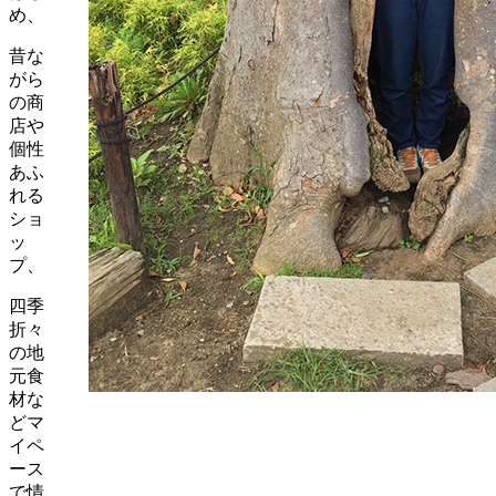
め、
昔な
がら
の商
店や
個性
あふ
れる
ショ
ッ
プ、
四季
折々
の地
元食
材な
どマ
イペ
ース
で情