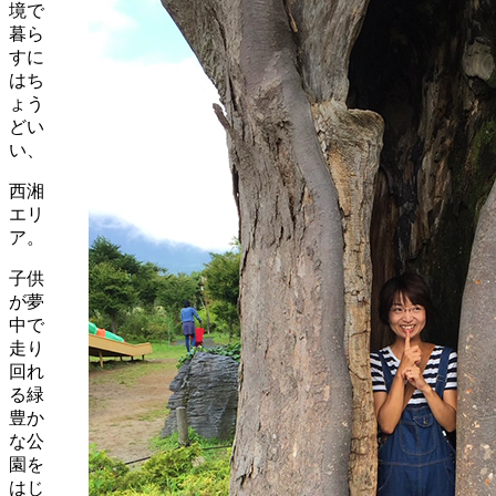
境で
暮ら
すに
はち
ょう
どい
い、
西湘
エリ
ア。
子供
が夢
中で
走り
回れ
る緑
豊か
な公
園を
はじ