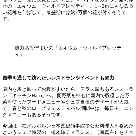
産の「エキウム・ウィルドプレッティ」。1～2ｍにもなる長
い花穂を伸ばして、最盛期には約2万個の花が付くそうで
す。
迫力ある佇まいの「エキウム・ウィルドプレッテ
ィ」
四季を通して訪れたいレストランやイベントも魅力
園内を歩き回ってお腹がすいたら、テラス席もあるレストラ
ン「キッチンHana」へ。夏野菜を中心に園内で収穫した野
菜を使ったフードメニューやシェフ自慢のデザートが人気
で、春と秋のローズフェスティバル期間中は、毎日モーニン
グメニューもあるそうです。
今回は、在メルボルン日本国総領事館で公邸料理人を務めた
というシェフ特製の「植木鉢ティラミス」（写真左）をチョ