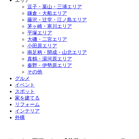
エリア
逗子・葉山・三浦エリア
鎌倉・大船エリア
藤沢・辻堂・江ノ島エリア
茅ヶ崎・寒川エリア
平塚エリア
大磯・二宮エリア
小田原エリア
南足柄・開成・山北エリア
真鶴・湯河原エリア
秦野・伊勢原エリア
その他
グルメ
イベント
スポット
家を建てる
リフォーム
インテリア
外構