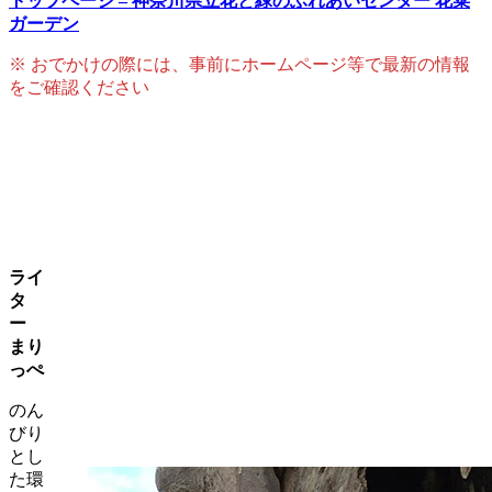
トップページ – 神奈川県立花と緑のふれあいセンター 花菜
ガーデン
※ おでかけの際には、事前にホームページ等で最新の情報
をご確認ください
ライ
タ
ー
まり
っぺ
のん
びり
とし
た環