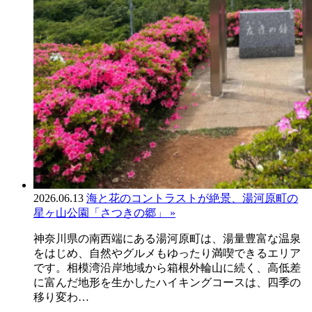
2026.06.13
海と花のコントラストが絶景、湯河原町の
星ヶ山公園「さつきの郷」 »
神奈川県の南西端にある湯河原町は、湯量豊富な温泉
をはじめ、自然やグルメもゆったり満喫できるエリア
です。相模湾沿岸地域から箱根外輪山に続く、高低差
に富んだ地形を生かしたハイキングコースは、四季の
移り変わ…