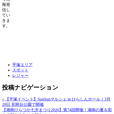
報発
信し
てい
きま
す。
平塚エリア
スポット
レジャー
投稿ナビゲーション
« 【平塚イベント】SunSunマルシェ in ひらしんホール｜3月
29日 見附台公園で開催
【湘南ひらつか七夕まつり2026】第74回開催！湘南の夏を彩