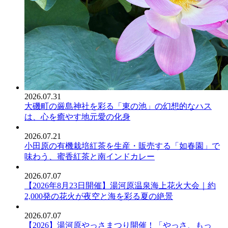
2026.07.31
大磯町の厳島神社を彩る「東の池」の幻想的なハス
は、心を癒やす地元愛の化身
2026.07.21
小田原の有機栽培紅茶を生産・販売する「如春園」で
味わう、蜜香紅茶と南インドカレー
2026.07.07
【2026年8月23日開催】湯河原温泉海上花火大会｜約
2,000発の花火が夜空と海を彩る夏の絶景
2026.07.07
【2026】湯河原やっさまつり開催！「やっさ、もっ