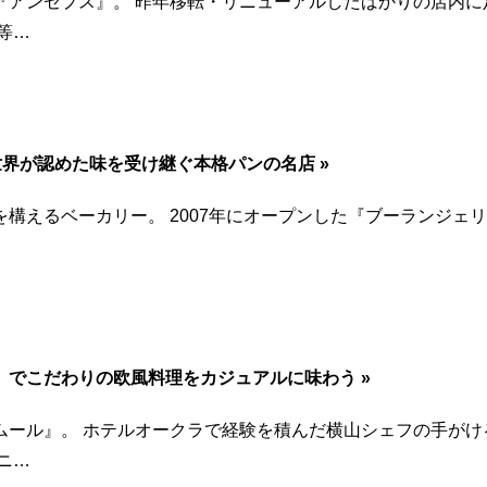
『アンセプス』。 昨年移転・リニューアルしたばかりの店内に
等…
」｜世界が認めた味を受け継ぐ本格パンの名店 »
構えるベーカリー。 2007年にオープンした『ブーランジェ
でこだわりの欧風料理をカジュアルに味わう »
ムール』。 ホテルオークラで経験を積んだ横山シェフの手がけ
ニ…