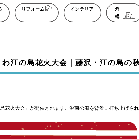
外
る
リフォーム
インテリア
構
ふじさわ江の島花火大会｜藤沢・江の島の
わ江の島花火大会」が開催されます。湘南の海を背景に打ち上げ