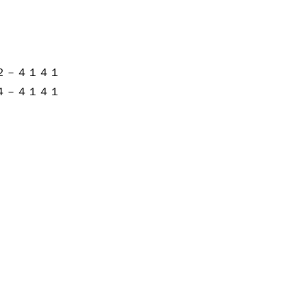
２－４１４１
－４１４１