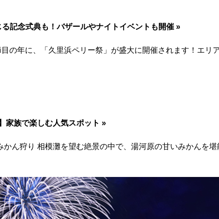
感じる記念式典も！バザールやナイトイベントも開催 »
迎える節目の年に、「久里浜ペリー祭」が盛大に開催されます！エリ
17】家族で楽しむ人気スポット »
かん狩り 相模灘を望む絶景の中で、湯河原の甘いみかんを堪能