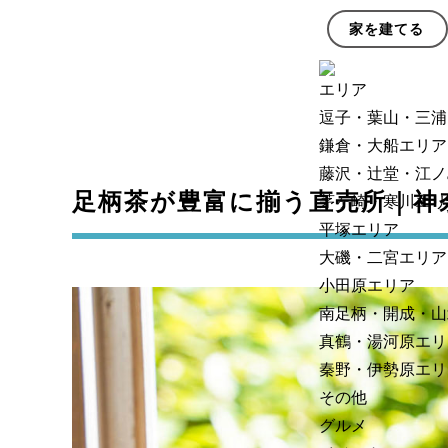
家を建てる
エリア
逗子・葉山・三浦
鎌倉・大船エリア
藤沢・辻堂・江ノ
足柄茶が豊富に揃う直売所｜神
茅ヶ崎・寒川エリ
平塚エリア
大磯・二宮エリア
小田原エリア
南足柄・開成・山
真鶴・湯河原エリ
秦野・伊勢原エリ
その他
グルメ