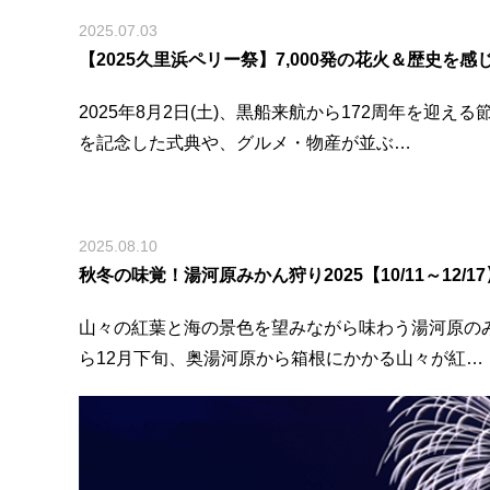
2025.07.03
【2025久里浜ペリー祭】7,000発の花火＆歴史を
2025年8月2日(土)、黒船来航から172周年を
を記念した式典や、グルメ・物産が並ぶ…
2025.08.10
秋冬の味覚！湯河原みかん狩り2025【10/11～12/
山々の紅葉と海の景色を望みながら味わう湯河原のみ
ら12月下旬、奥湯河原から箱根にかかる山々が紅…