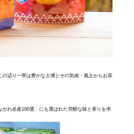
この辺り一帯は豊かな土壌とその気候・風土からお茶
がわ名産100選」にも選ばれた芳醇な味と香りを求