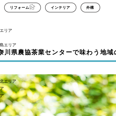
リフォーム
インテリア
外構
エリア
島エリア
奈川県農協茶業センターで味わう地域
ア
北エリア
ア
ア