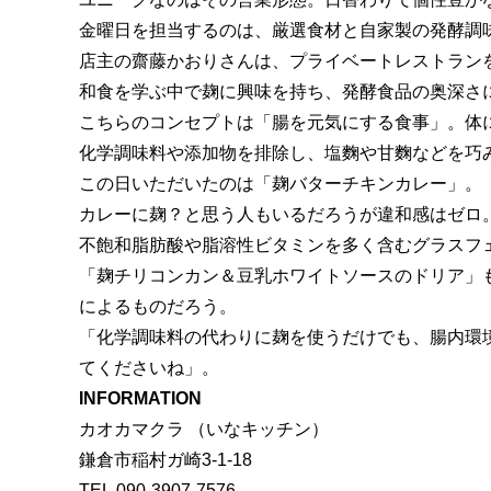
金曜日を担当するのは、厳選食材と自家製の発酵調味料
店主の齋藤かおりさんは、プライベートレストラン
和食を学ぶ中で麹に興味を持ち、発酵食品の奥深さ
こちらのコンセプトは「腸を元気にする食事」。体
化学調味料や添加物を排除し、塩麴や甘麴などを巧
この日いただいたのは「麹バターチキンカレー」。
カレーに麹？と思う人もいるだろうが違和感はゼロ
不飽和脂肪酸や脂溶性ビタミンを多く含むグラスフ
「麹チリコンカン＆豆乳ホワイトソースのドリア」
によるものだろう。
「化学調味料の代わりに麹を使うだけでも、腸内環
てくださいね」。
INFORMATION
カオカマクラ （いなキッチン）
鎌倉市稲村ガ崎3-1-18
TEL.090-3907-7576