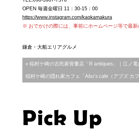
OPEN 毎週金曜日 11：30‐15：00
https://www.instagram.com/kaokamakura
※ おでかけの際には、事前にホームページ等で最新
鎌倉・大船エリア
グルメ
投
« 稲村ケ崎の古民家骨董店「R antiques」｜
稿
稲村ケ崎の隠れ家カフェ「Abu’s cafe（アブズ
ナ
ビ
ゲ
ー
Pick Up
シ
ョ
ン