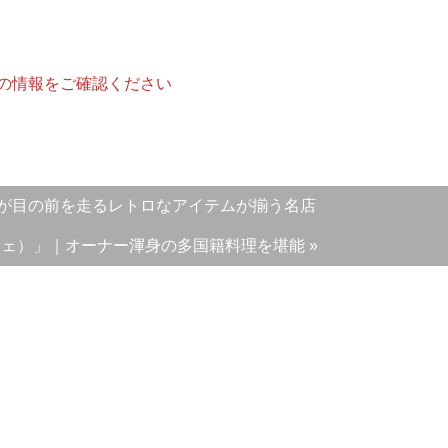
の情報をご確認ください
江ノ電が目の前を走るレトロなアイテムが揃う名店
 カフェ）」｜オーナー渾身の多国籍料理を堪能 »