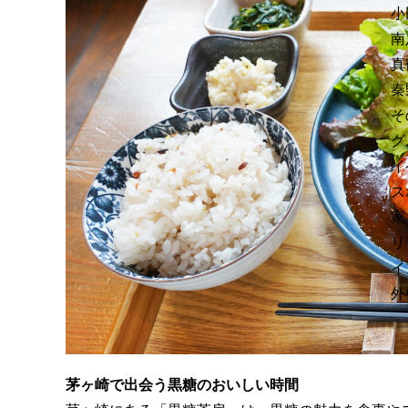
小
南
真
秦
そ
グ
イ
ス
家
リ
イ
外
茅ヶ崎で出会う黒糖のおいしい時間