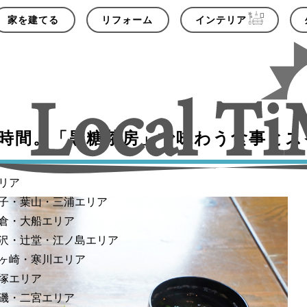
家を建てる
リフォーム
インテリア
時間。「黒糖茶房」で味わう食事とス
リア
子・葉山・三浦エリア
倉・大船エリア
沢・辻堂・江ノ島エリア
ヶ崎・寒川エリア
塚エリア
磯・二宮エリア