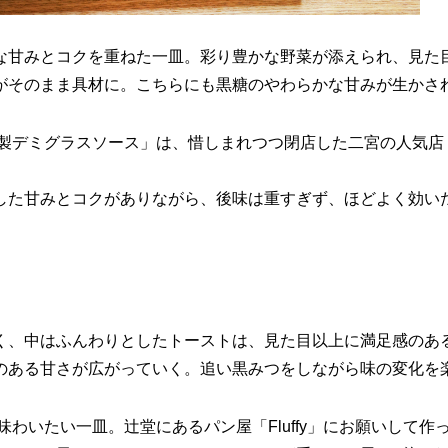
な甘みとコクを重ねた一皿。彩り豊かな野菜が添えられ、見た
がそのまま具材に。こちらにも黒糖のやわらかな甘みが生かさ
特製デミグラスソース」は、惜しまれつつ閉店した二宮の人気店
した甘みとコクがありながら、後味は重すぎず、ほどよく効い
く、中はふんわりとしたトーストは、見た目以上に満足感のあ
のある甘さが広がっていく。追い黒みつをしながら味の変化を
味わいたい一皿。辻堂にあるパン屋「Fluffy」にお願いして