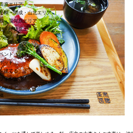
田原エリア
足柄・開成・山北エリア
鶴・湯河原エリア
野・伊勢原エリア
の他
ルメ
ベント
ポット
を建てる
フォーム
ンテリア
構