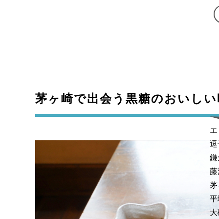
茅ヶ崎で出会う黒糖のおいしい
エ
逗
鎌
藤
茅
平
大