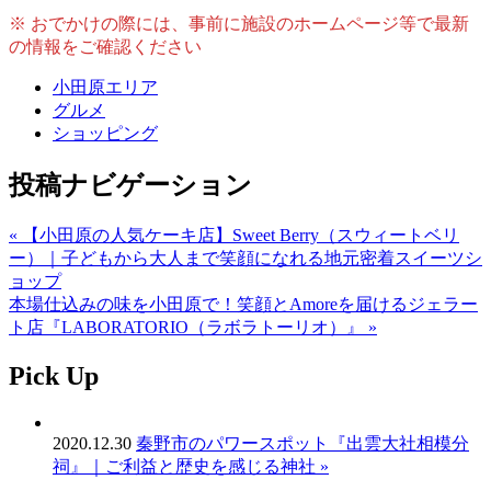
※ おでかけの際には、事前に施設のホームページ等で最新
の情報をご確認ください
小田原エリア
グルメ
ショッピング
投稿ナビゲーション
« 【小田原の人気ケーキ店】Sweet Berry（スウィートベリ
ー）｜子どもから大人まで笑顔になれる地元密着スイーツシ
ョップ
本場仕込みの味を小田原で！笑顔とAmoreを届けるジェラー
ト店『LABORATORIO（ラボラトーリオ）』 »
Pick Up
2020.12.30
秦野市のパワースポット『出雲大社相模分
祠』｜ご利益と歴史を感じる神社 »