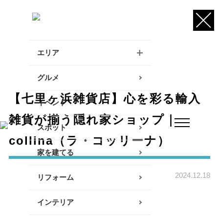
エリア
逗子・葉山・三浦エリア
グルメ
【七里ヶ浜雑貨店】心を彩る輸入
鎌倉・大船エリア
イベント
雑貨が揃う隠れ家ショップ｜la
藤沢・辻堂・江ノ島エリア
スポット
collina（ラ・コッリーナ）
茅ヶ崎・寒川エリア
家を建てる
平塚エリア
2024.12.18
リフォーム
大磯・二宮エリア
インテリア
小田原エリア