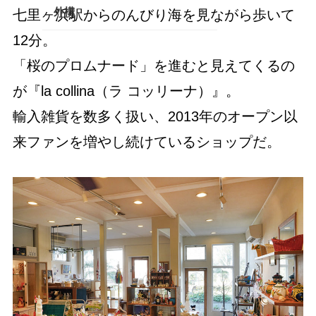
外構
七里ヶ浜駅からのんびり海を見ながら歩いて
南足柄・開成・山北エリア
12分。
真鶴・湯河原エリア
「桜のプロムナード」を進むと見えてくるの
秦野・伊勢原エリア
が『la collina（ラ コッリーナ）』。
輸入雑貨を数多く扱い、2013年のオープン以
その他
来ファンを増やし続けているショップだ。