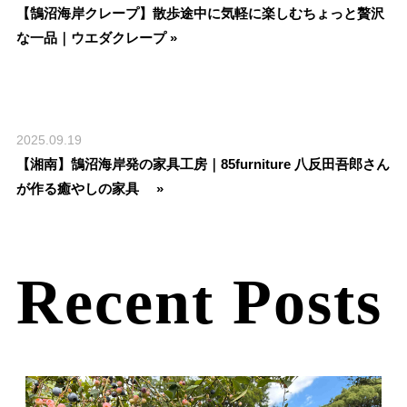
【鵠沼海岸クレープ】散歩途中に気軽に楽しむちょっと贅沢
な一品｜ウエダクレープ »
2025.09.19
【湘南】鵠沼海岸発の家具工房｜85furniture 八反田吾郎さん
が作る癒やしの家具 »
Recent Posts