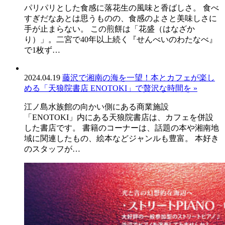
パリパリとした食感に落花生の風味と香ばしさ。 食べ
ン
すぎだなあとは思うものの、食感のよさと美味しさに
手が止まらない。 この煎餅は「花盛（はなざか
り）」。二宮で40年以上続く『せんべいのわたなべ』
で1枚ず…
2024.04.19
藤沢で湘南の海を一望！本とカフェが楽し
める「天狼院書店 ENOTOKI」で贅沢な時間を »
江ノ島水族館の向かい側にある商業施設
「ENOTOKI」内にある天狼院書店は、カフェを併設
した書店です。 書籍のコーナーは、話題の本や湘南地
域に関連したもの、絵本などジャンルも豊富。 本好き
のスタッフが…