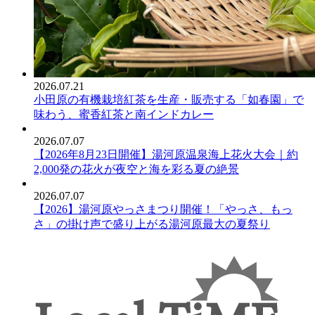
2026.07.21
小田原の有機栽培紅茶を生産・販売する「如春園」で
味わう、蜜香紅茶と南インドカレー
2026.07.07
【2026年8月23日開催】湯河原温泉海上花火大会｜約
2,000発の花火が夜空と海を彩る夏の絶景
2026.07.07
【2026】湯河原やっさまつり開催！「やっさ、もっ
さ」の掛け声で盛り上がる湯河原最大の夏祭り