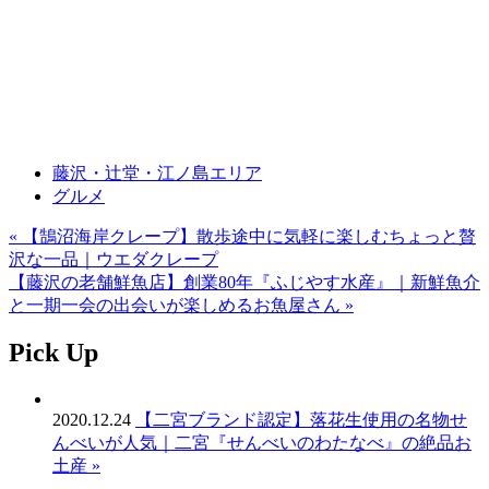
藤沢・辻堂・江ノ島エリア
グルメ
« 【鵠沼海岸クレープ】散歩途中に気軽に楽しむちょっと贅
投
沢な一品｜ウエダクレープ
稿
【藤沢の老舗鮮魚店】創業80年『ふじやす水産』｜新鮮魚介
と一期一会の出会いが楽しめるお魚屋さん »
ナ
ビ
Pick Up
ゲ
ー
2020.12.24
【二宮ブランド認定】落花生使用の名物せ
んべいが人気｜二宮『せんべいのわたなべ』の絶品お
シ
土産 »
ョ