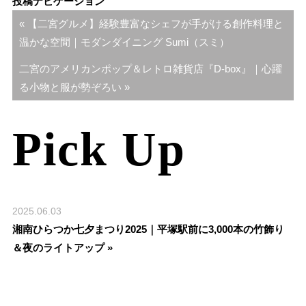
投稿ナビゲーション
« 【二宮グルメ】経験豊富なシェフが手がける創作料理と
温かな空間｜モダンダイニング Sumi（スミ）
二宮のアメリカンポップ＆レトロ雑貨店『D-box』｜心躍
る小物と服が勢ぞろい »
Pick Up
2025.06.03
湘南ひらつか七夕まつり2025｜平塚駅前に3,000本の竹飾り
＆夜のライトアップ »