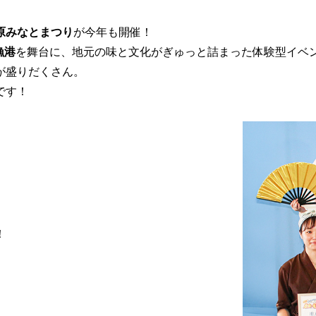
原みなとまつり
が今年も開催！
漁港
を舞台に、地元の味と文化がぎゅっと詰まった体験型イベ
が盛りだくさん。
です！
！
。