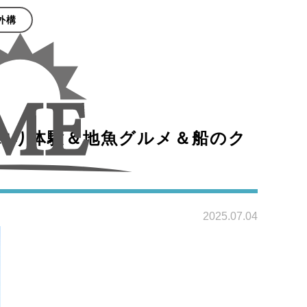
外構
！釣り体験＆地魚グルメ＆船のク
2025.07.04