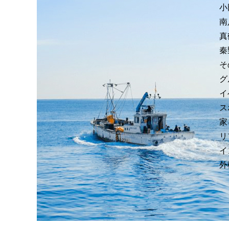
小
南
真
秦
そ
グ
イ
ス
家
リ
イ
外