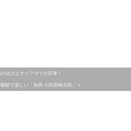
00発の迫力とナイアガラが圧巻！
新鮮で楽しい「魚商 小田原崎次郎」 »