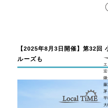
【2025年8月3日開催】第3
ルーズも
エ
逗
鎌
藤
茅
平
大