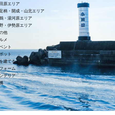
田原エリア
足柄・開成・山北エリア
鶴・湯河原エリア
野・伊勢原エリア
の他
ルメ
ベント
ポット
を建てる
フォーム
ンテリア
構