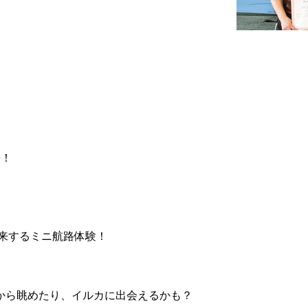
。
◎！
き来するミニ航路体験！
から眺めたり、イルカに出会えるかも？