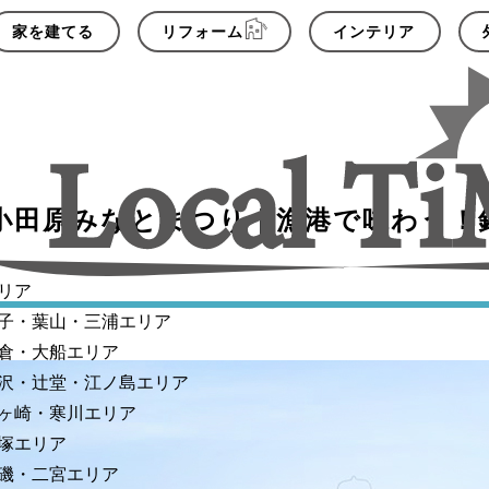
家を建てる
リフォーム
インテリア
2回 小田原みなとまつり｜漁港で味わう
リア
子・葉山・三浦エリア
倉・大船エリア
沢・辻堂・江ノ島エリア
ヶ崎・寒川エリア
塚エリア
磯・二宮エリア