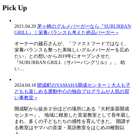
ビ
Pick Up
ゲ
ー
2021.04.20
茅ヶ崎のグルメバーガーなら『SUBURBAN
GRILL』｜栄養バランスも考えた絶品バーガー »
シ
ョ
オーナーの越石さんが、「ファストフードではなく、
栄養バランスも整った美味しいグルメバーガーを広め
ン
たい」との想いから2019年にオープンさせた
『SUBURBAN GRILL（サバーバングリル）』。 幼
い…
2024.04.18
開成町のYAMAHA開成センター｜大人も子
どもも楽しめる運動中心の独自プログラムが人気の習
い事教室 »
開成駅から徒歩２分ほどの場所にある『大村楽器開成
センター』。 地域に根差した音楽教室として長年親し
まれ、多くの子どもたちの感性を育んできた。 開講す
る教室はヤマハの音楽・英語教室をはじめ20種類以
上。…