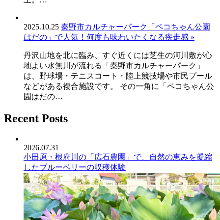
2025.10.25
秦野市カルチャーパーク「ペコちゃん公園
はだの」で人気！何度も味わいたくなる疾走感 »
丹沢山地を北に臨み、すぐ近くには芝生の河川敷が心
地よい水無川が流れる「秦野市カルチャーパーク」
は、野球場・テニスコート・陸上競技場や市民プール
などがある複合施設です。 その一角に「ペコちゃん公
園はだの…
Recent Posts
2026.07.31
小田原・根府川の「広石農園」で、自然の恵みを凝縮
したブルーベリーの収穫体験