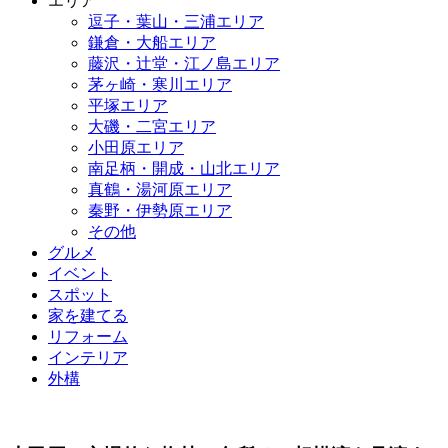
エリア
逗子・葉山・三浦エリア
鎌倉・大船エリア
藤沢・辻堂・江ノ島エリア
茅ヶ崎・寒川エリア
平塚エリア
大磯・二宮エリア
小田原エリア
南足柄・開成・山北エリア
真鶴・湯河原エリア
秦野・伊勢原エリア
その他
グルメ
イベント
スポット
家を建てる
リフォーム
インテリア
外構