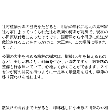
辻村植物公園の歴史をたどると、明治40年代に地元の素封家
辻村家によってつくられた辻村農園の梅園が前身で、現在の
小田原駅付近にあったそうです。国府津から小田原に鉄道が
敷設されることをきっかけに、大正8年、この場所に移され
ました。
公園の大半を占める梅林の樹木は、樹齢100年を超えるもの
など、美しい枝ぶり。斜面を生かした園内ですが、散策路の
整備も行き届いていて、心地よく歩くことができます。スイ
センが梅の開花を待つように一足早く最盛期を迎え、季節の
移り変わりを感じます。
散策路の高台まで上がると、梅林越しに小田原の街並みや相