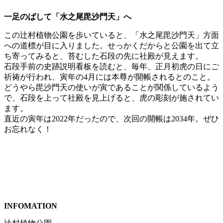
一足のばして「水之尾毘沙門天」へ
この辻村植物公園を歩いていると、「水之尾毘沙門天」方面
への道標が目に入りました。せっかくだからと公園を出て立
ち寄ってみると、苔むした石段の先に社殿が見えます。
石段手前の史跡説明看板を読むと、毎年、正月初虎の日にご
祈祷が行われ、寅年の4月には本尊が開帳されるとのこと。
どうやら毘沙門天の使いが寅であることが関係しているよう
で、石段を上って社殿を見上げると、虎の彫刻が施されてい
ます。
直近の寅年は2022年だったので、次回の開帳は2034年。ぜひ
お忘れなく！
INFOMATION