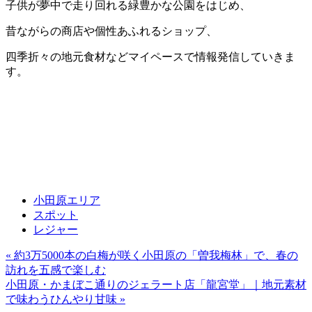
子供が夢中で走り回れる緑豊かな公園をはじめ、
昔ながらの商店や個性あふれるショップ、
四季折々の地元食材などマイペースで情報発信していきま
す。
小田原エリア
スポット
レジャー
« 約3万5000本の白梅が咲く小田原の「曽我梅林」で、春の
投
訪れを五感で楽しむ
稿
小田原・かまぼこ通りのジェラート店「龍宮堂」｜地元素材
で味わうひんやり甘味 »
ナ