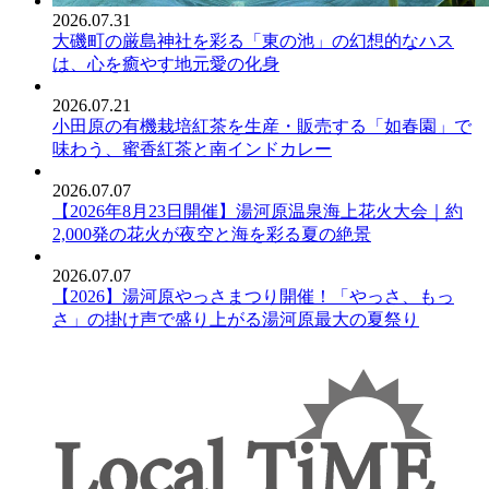
2026.07.31
大磯町の厳島神社を彩る「東の池」の幻想的なハス
は、心を癒やす地元愛の化身
2026.07.21
小田原の有機栽培紅茶を生産・販売する「如春園」で
味わう、蜜香紅茶と南インドカレー
2026.07.07
【2026年8月23日開催】湯河原温泉海上花火大会｜約
2,000発の花火が夜空と海を彩る夏の絶景
2026.07.07
【2026】湯河原やっさまつり開催！「やっさ、もっ
さ」の掛け声で盛り上がる湯河原最大の夏祭り