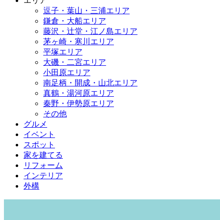
エリア
逗子・葉山・三浦エリア
鎌倉・大船エリア
藤沢・辻堂・江ノ島エリア
茅ヶ崎・寒川エリア
平塚エリア
大磯・二宮エリア
小田原エリア
南足柄・開成・山北エリア
真鶴・湯河原エリア
秦野・伊勢原エリア
その他
グルメ
イベント
スポット
家を建てる
リフォーム
インテリア
外構