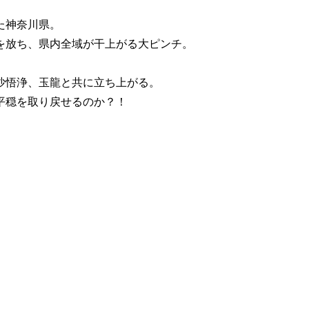
た神奈川県。
を放ち、県内全域が干上がる大ピンチ。
。
沙悟浄、玉龍と共に立ち上がる。
平穏を取り戻せるのか？！