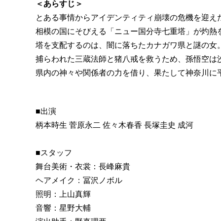
＜あらすじ＞
とある事情からアイデンティティ崩壊の危機を迎え
相模の国にそびえる「ニュー国分寺七重塔」が灼熱
塔を支配するのは、闇に落ちたカナガワ県と謎の女
捕らわれた三蔵法師と猪八戒を救うため、孫悟空は
県内の神々や関係者の力を借り、果たして神奈川に
■出演
柄本時生 菅原永二 佐々木春香 長塚圭史 成河
■スタッフ
舞台美術・衣裳：長峰麻貴
ヘアメイク：冨沢ノボル
照明：上山真輝
音響：星野大輔