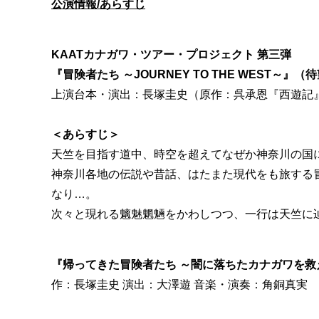
公演情報/あらすじ
KAATカナガワ・ツアー・プロジェクト 第三弾
『冒険者たち ～JOURNEY TO THE WEST～』（待
上演台本・演出：長塚圭史（原作：呉承恩『西遊記』
＜あらすじ＞
天竺を目指す道中、時空を超えてなぜか神奈川の国
神奈川各地の伝説や昔話、はたまた現代をも旅する
なり…。
次々と現れる魑魅魍魎をかわしつつ、一行は天竺に
『帰ってきた冒険者たち ～闇に落ちたカナガワを救
作：長塚圭史 演出：大澤遊 音楽・演奏：角銅真実