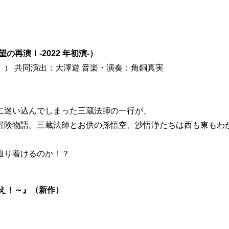
望の再演！-2022 年初演-）
） 共同演出：大澤遊 音楽・演奏：角銅真実
に迷い込んでしまった三蔵法師の一行が、
冒険物語。三蔵法師とお供の孫悟空、沙悟浄たちは西も東もわ
辿り着けるのか！？
え！～』（新作）