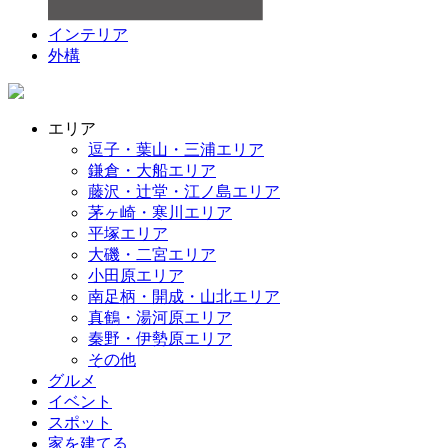
インテリア
外構
エリア
逗子・葉山・三浦エリア
鎌倉・大船エリア
藤沢・辻堂・江ノ島エリア
茅ヶ崎・寒川エリア
平塚エリア
大磯・二宮エリア
小田原エリア
南足柄・開成・山北エリア
真鶴・湯河原エリア
秦野・伊勢原エリア
その他
グルメ
イベント
スポット
家を建てる