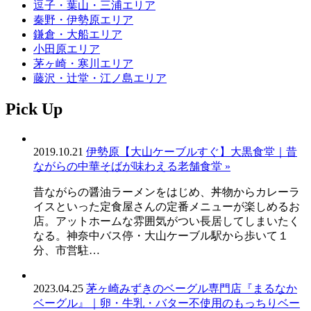
逗子・葉山・三浦エリア
秦野・伊勢原エリア
鎌倉・大船エリア
小田原エリア
茅ヶ崎・寒川エリア
藤沢・辻堂・江ノ島エリア
Pick Up
2019.10.21
伊勢原【大山ケーブルすぐ】大黒食堂｜昔
ながらの中華そばが味わえる老舗食堂 »
昔ながらの醤油ラーメンをはじめ、丼物からカレーラ
イスといった定食屋さんの定番メニューが楽しめるお
店。アットホームな雰囲気がつい長居してしまいたく
なる。神奈中バス停・大山ケーブル駅から歩いて１
分、市営駐…
2023.04.25
茅ヶ崎みずきのベーグル専門店『まるなか
ベーグル』｜卵・牛乳・バター不使用のもっちりベー