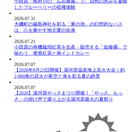
小田原・根府川の「広石農園」で、自然の恵みを凝縮
したブルーベリーの収穫体験
2026.07.31
大磯町の厳島神社を彩る「東の池」の幻想的なハス
は、心を癒やす地元愛の化身
2026.07.21
小田原の有機栽培紅茶を生産・販売する「如春園」で
味わう、蜜香紅茶と南インドカレー
2026.07.07
【2026年8月23日開催】湯河原温泉海上花火大会｜約
2,000発の花火が夜空と海を彩る夏の絶景
2026.07.07
【2026】湯河原やっさまつり開催！「やっさ、もっ
さ」の掛け声で盛り上がる湯河原最大の夏祭り