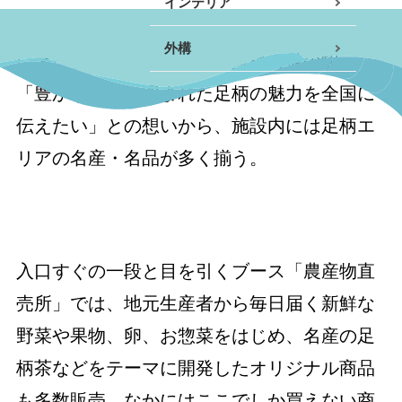
インテリア
『道の駅 足柄・金太郎のふるさと』は2020年
小田原エリア
外構
にオープンした、県内最大規模の道の駅。
南足柄・開成・山北エリ
「豊かな自然に囲まれた足柄の魅力を全国に
ア
伝えたい」との想いから、施設内には足柄エ
真鶴・湯河原エリア
リアの名産・名品が多く揃う。
秦野・伊勢原エリア
その他
入口すぐの一段と目を引くブース「農産物直
売所」では、地元生産者から毎日届く新鮮な
野菜や果物、卵、お惣菜をはじめ、名産の足
柄茶などをテーマに開発したオリジナル商品
も多数販売。なかにはここでしか買えない商