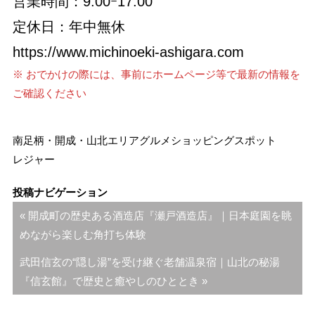
営業時間：9:00ｰ17:00
定休日：年中無休
https://www.michinoeki-ashigara.com
※ おでかけの際には、事前にホームページ等で最新の情報を
ご確認ください
南足柄・開成・山北エリア
グルメ
ショッピング
スポット
レジャー
投稿ナビゲーション
« 開成町の歴史ある酒造店『瀬戸酒造店』｜日本庭園を眺
めながら楽しむ角打ち体験
武田信玄の“隠し湯”を受け継ぐ老舗温泉宿｜山北の秘湯
『信玄館』で歴史と癒やしのひととき »