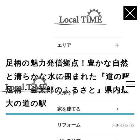
エリア
逗子・葉山・三浦エリア
グルメ
足柄の魅力発信拠点！豊かな自然
鎌倉・大船エリア
と清らかな水に囲まれた『道の駅
イベント
足柄・金太郎のふるさと』県内最
藤沢・辻堂・江ノ島エリ
スポット
ア
大の道の駅
家を建てる
茅ヶ崎・寒川エリア
リフォーム
平塚エリア
2023.05.03
大磯・二宮エリア