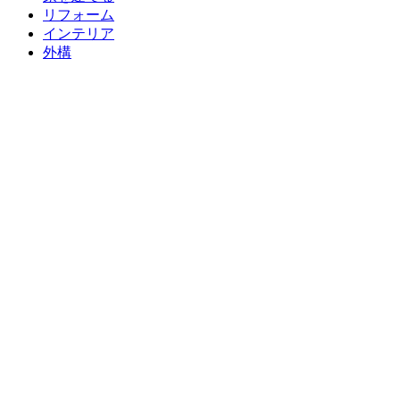
リフォーム
インテリア
外構