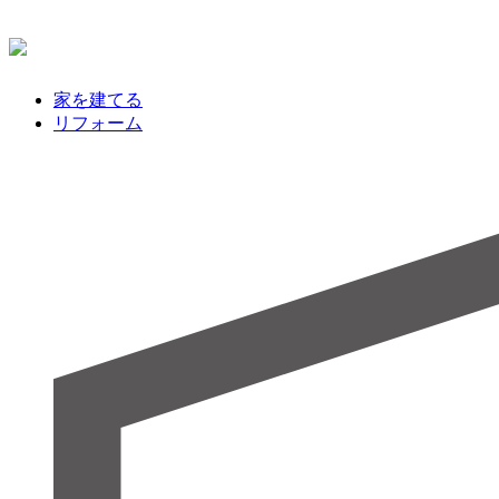
家を建てる
リフォーム