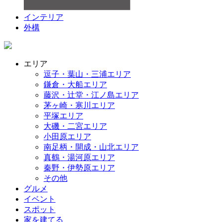
インテリア
外構
エリア
逗子・葉山・三浦エリア
鎌倉・大船エリア
藤沢・辻堂・江ノ島エリア
茅ヶ崎・寒川エリア
平塚エリア
大磯・二宮エリア
小田原エリア
南足柄・開成・山北エリア
真鶴・湯河原エリア
秦野・伊勢原エリア
その他
グルメ
イベント
スポット
家を建てる