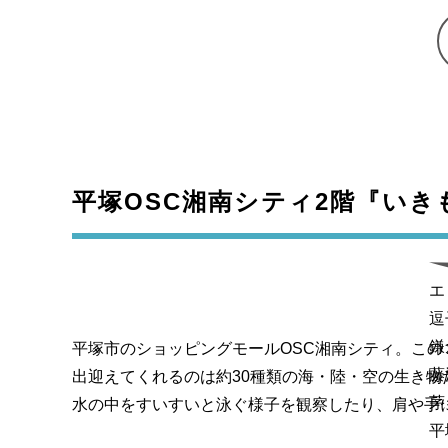
平塚OSC湘南シティ2階『い
エ
逗
鎌
平塚市のショッピングモールOSC湘南シティ。こ
藤
出迎えてくれるのは約30種類の海・陸・空の生き物
茅
水の中をすいすいと泳ぐ様子を観察したり、肩や手
平