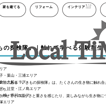
家を建てる
リフォーム
インテリア
きもの探検隊』｜触れて学べる体験型生
リア
子・葉山・三浦エリア
倉・大船エリア
の２階にある『いきもの探検隊』は、たくさんの生き物に触れ合
沢・辻堂・江ノ島エリア
たち。
ヶ崎・寒川エリア
にのせてその温かさと重さを感じたり、楽しみながら生き物に
塚エリア