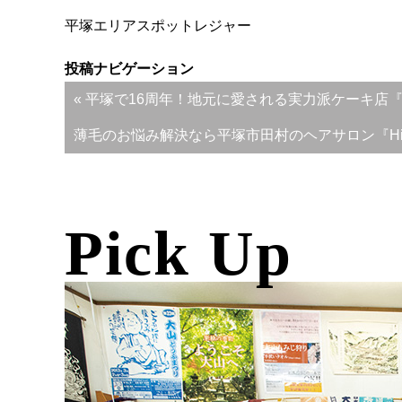
平塚エリア
スポット
レジャー
投稿ナビゲーション
« 平塚で16周年！地元に愛される実力派ケーキ店
薄毛のお悩み解決なら平塚市田村のヘアサロン『Hide
Pick Up