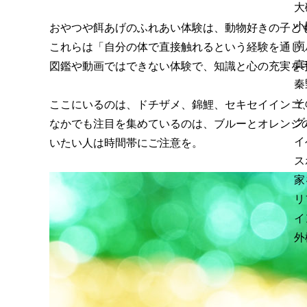
大
小
おやつや餌あげのふれあい体験は、動物好きの子ど
南
これらは「自分の体で直接触れるという経験を通し
真
図鑑や動画ではできない体験で、知識と心の充実を
秦
そ
ここにいるのは、ドチザメ、錦鯉、セキセイインコ
グ
なかでも注目を集めているのは、ブルーとオレンジ
イ
いたい人は時間帯にご注意を。
ス
家
リ
イ
外