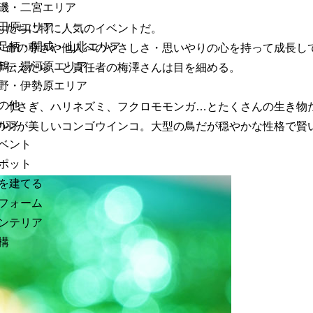
磯・二宮エリア
田原エリア
もたちに特に人気のイベントだ。
足柄・開成・山北エリア
、命の尊さや他人へのやさしさ・思いやりの心を持って成長し
鶴・湯河原エリア
手伝えたら、と責任者の梅澤さんは目を細める。
野・伊勢原エリア
の他
、うさぎ、ハリネズミ、フクロモモンガ…とたくさんの生き物
ルメ
の羽が美しいコンゴウインコ。大型の鳥だが穏やかな性格で賢
ベント
ポット
を建てる
フォーム
ンテリア
構