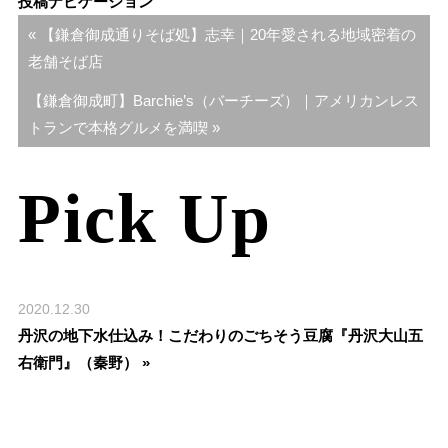
投稿ナビゲーション
« 【鎌倉御成通りそば処】志幸｜20年愛される地域密着の
老舗そば店
【鎌倉御成町】Barchie’s（バーチーズ）｜アメリカンレス
トランで本格グルメを満喫 »
Pick Up
2020.12.30
丹沢の地下水仕込み！こだわりのごちそう豆腐『丹沢大山五
右衛門』（秦野） »