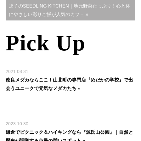
逗子のSEEDLING KITCHEN｜地元野菜たっぷり！心と体
ビ
にやさしい彩りご飯が人気のカフェ »
ゲ
ー
Pick Up
シ
ョ
ン
2021.08.31
改良メダカならここ！山北町の専門店『めだかの学校』で出
会うユニークで元気なメダカたち »
2023.10.30
鎌倉でピクニック＆ハイキングなら『源氏山公園』｜自然と
歴史が調和する市民の憩いスポット »