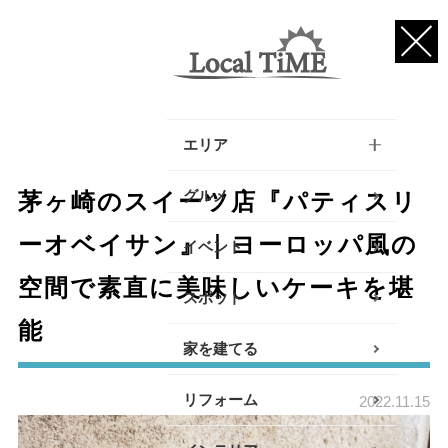
エリア
逗子・葉山・三浦エリア
グルメ
茅ヶ崎のスイーツ店『パティスリ
鎌倉・大船エリア
ーオベイサン』｜ヨーロッパ風の
イベント
空間で素直に美味しいケーキを堪
藤沢・辻堂・江ノ島エリ
スポット
ア
能
家を建てる
茅ヶ崎・寒川エリア
リフォーム
平塚エリア
2022.11.15
大磯・二宮エリア