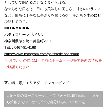
としていて飽きることなく食べられる。
なめらかな口どけ、目にも美味しい美しさ、甘さのバランス
など、随所に丁寧な仕事ぶりを感じるケーキたちを求めにぜ
ひ訪れてみて。
INFORMATION
パティスリー オベイサン
神奈川県茅ヶ崎市美住町2-1 1F
TEL：0467-81-4168
https://www.instagram.com/patisserie.obeissant
※ おでかけの際には、事前にホームページ等で最新の情報を
ご確認ください
茅ヶ崎・寒川エリア
グルメ
ショッピング
投
« 茅ヶ崎のロースターショップ『茅ヶ崎珈琲倉庫』｜豆か
稿
ら焙煎までフルオーダーで自分好みのコーヒーを
ナ