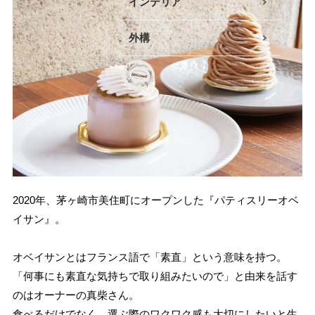
インテリア
小田原エリア
外構
南足柄・開成・山北エリ
ア
真鶴・湯河原エリア
秦野・伊勢原エリア
その他
2020年、茅ヶ崎市美住町にオープンした『パティスリーオベ
イサン』。
オベイサンとはフランス語で「素直」という意味を持つ。
「何事にも素直な気持ちで取り組みたいので」と由来を話す
のはオーナーの真柴さん。
食べるだけでなく、選ぶ際のワクワク感も大切にしたいと生