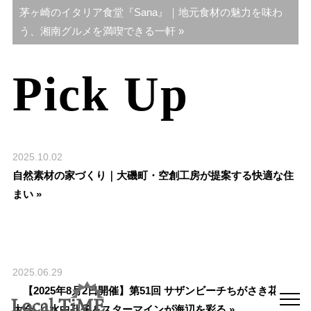
茅ヶ崎のイタリア食堂『Sana』｜地元食材の魅力を味わ
ビ
う、湘南グルメを満喫できる一軒 »
ゲ
ー
Pick Up
シ
ョ
ン
2025.10.02
自然素材の家づくり｜大磯町・空創工房が提案する快適な住
まい »
2025.06.29
【2025年8月2日開催】第51回 サザンビーチちがさき花火
大会 ｜ 水中孔雀＆スターマインが海辺を彩る »