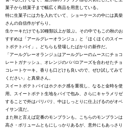
菓子から焼菓子まで幅広く商品を用意している。
特に生菓子には力を入れていて、ショーケースの中には真柴
さんの自信作がずらり。
生ケーキだけでも10種類以上が並ぶ。その中でもこの秋のお
すすめは「アールグレーオランジュ」と「ほくほくのスイー
トポテトパイ」。どちらも登場したばかりの新作だ。
「アールグレーオランジュはアールグレーのムースにチョコ
レートガナッシュ、オレンジのババロアーズを合わせたチョ
コレートケーキ。香りも口どけも良いので、ぜひ試してみて
ください」と真柴さん。
スイートポテトパイはホクホク感を重視し、なると金時を使
用。スイートポテト生地をパイで包み、さらにキャラメリゼ
することで外はパリパリ、中はしっとりに仕上げるのがオベ
イサン流だ。
また秋と言えば定番のモンブランも。こちらのモンブランは
高さ・ボリュームともにしっかりあるが、意外にもあっさり