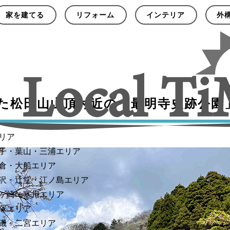
家を建てる
リフォーム
インテリア
外
た松田山山頂付近の「最明寺史跡公園
リア
子・葉山・三浦エリア
倉・大船エリア
沢・辻堂・江ノ島エリア
ヶ崎・寒川エリア
塚エリア
磯・二宮エリア