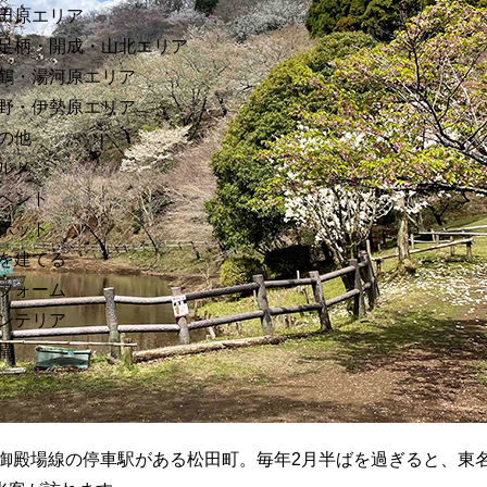
田原エリア
足柄・開成・山北エリア
鶴・湯河原エリア
野・伊勢原エリア
の他
ルメ
ベント
ポット
を建てる
フォーム
ンテリア
構
R御殿場線の停車駅がある松田町。毎年2月半ばを過ぎると、東