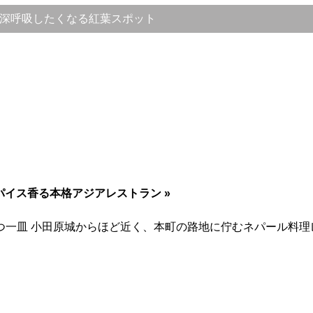
、深呼吸したくなる紅葉スポット
」｜スパイス香る本格アジアレストラン »
小田原城からほど近く、本町の路地に佇むネパール料理レストラン「Th