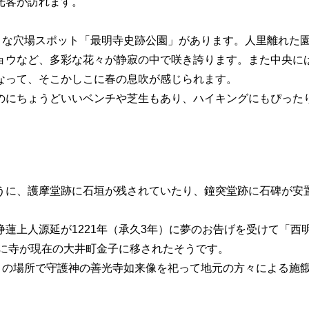
光客が訪れます。
ような穴場スポット「最明寺史跡公園」があります。人里離れた
ョウなど、多彩な花々が静寂の中で咲き誇ります。また中央に
なって、そこかしこに春の息吹が感じられます。
のにちょうどいいベンチや芝生もあり、ハイキングにもぴった
うに、護摩堂跡に石垣が残されていたり、鐘突堂跡に石碑が安
蓮上人源延が1221年（承久3年）に夢のお告げを受けて「西
）に寺が現在の大井町金子に移されたそうです。
、この場所で守護神の善光寺如来像を祀って地元の方々による施