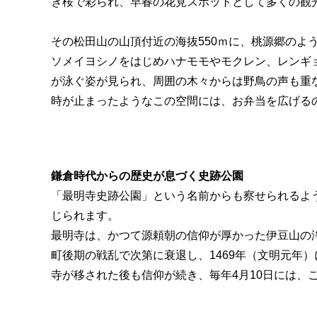
き桜で彩られ、早春の花見スポットとして多くの観
その松田山の山頂付近の海抜550ｍに、桃源郷の
ソメイヨシノをはじめハナモモやモクレン、レンギ
が泳ぐ姿が見られ、周囲の木々からは野鳥の声も重
時が止まったようなこの空間には、お弁当を広げる
鎌倉時代からの歴史が息づく史跡公園
「最明寺史跡公園」という名前からも察せられるよ
じられます。
最明寺は、かつて源頼朝の信仰が厚かった伊豆山の浄
町後期の戦乱で次第に衰退し、1469年（文明元年
寺が移された後も信仰が続き、毎年4月10日には