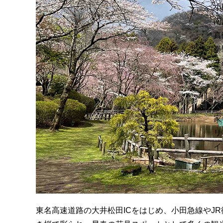
小
南
真
秦
そ
グ
イ
ス
家
リ
イ
外
東名高速道路の大井松田ICをはじめ、小田急線やJ