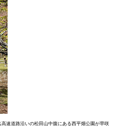
名高速道路沿いの松田山中腹にある西平畑公園が早咲