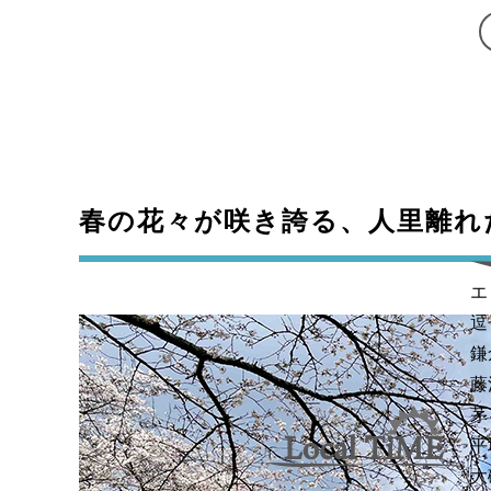
春の花々が咲き誇る、人里離れ
エ
逗
鎌
藤
茅
平
大