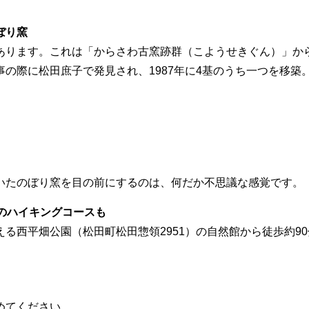
ぼり窯
あります。これは「からさわ古窯跡群（こようせきぐん）」か
際に松田庶子で発見され、1987年に4基のうち一つを移築。窯
いたのぼり窯を目の前にするのは、何だか不思議な感覚です。
のハイキングコースも
る西平畑公園（松田町松田惣領2951）の自然館から徒歩約9
。
めてください