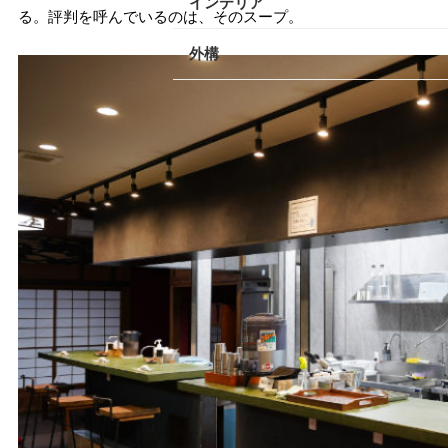
インテリア
る。評判を呼んでいるのは、そのスープ。
小田原エリア
外構
南足柄・開成・山北エリア
真鶴・湯河原エリア
秦野・伊勢原エリア
その他