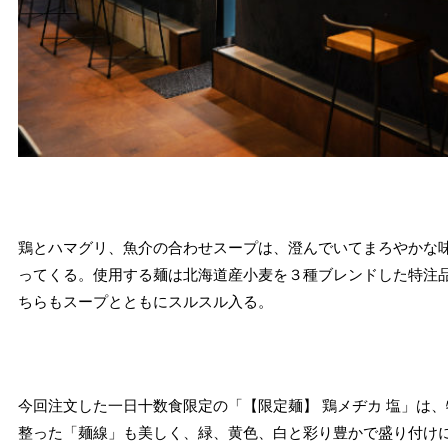
鶏とハマグリ、魚介の合わせスープは、澄んでいてまろやかな
ってくる。使用する麺は北海道産小麦を３種ブレンドした特注
ちらもスープとともにスルスル入る。
今回注文した一日十数食限定の「【限定麺】 鶏メヂカ 塩」は
整った「麺線」も美しく、緑、黄色、白と彩り豊かで盛り付け