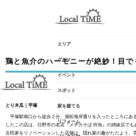
エリア
逗子・葉山・三浦エリア
グルメ
鶏と魚介のハーモニーが絶妙！目で
鎌倉・大船エリア
イベント
藤沢・辻堂・江ノ島エリア
スポット
茅ヶ崎・寒川エリア
とり木瓜｜平塚
家を建てる
平塚エリア
平塚駅南口から徒歩２分、扇松海岸通りを入ったところにあるの
リフォーム
したこの店は、日野市の名店『メヂカそば 吟魚』の姉妹店でも
大磯・二宮エリア
古民家をリノベーションした店舗は、隠れ家の趣がただよう。