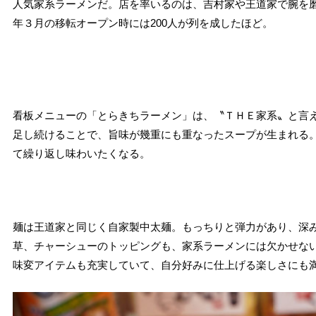
人気家系ラーメンだ。店を率いるのは、吉村家や王道家で腕を磨
年３月の移転オープン時には200人が列を成したほど。
看板メニューの「とらきちラーメン」は、〝ＴＨＥ家系〟と言
足し続けることで、旨味が幾重にも重なったスープが生まれる
て繰り返し味わいたくなる。
麺は王道家と同じく自家製中太麺。もっちりと弾力があり、深
草、チャーシューのトッピングも、家系ラーメンには欠かせな
味変アイテムも充実していて、自分好みに仕上げる楽しさにも