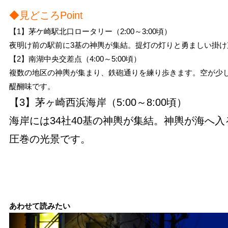
◆見どころPoint
【1】茅ケ崎駅北口ロータリー（2:00～3:00頃）
夜明け前の駅前に3基の神輿が集結。提灯の灯りと勇ましい掛
【2】南湖中央交差点（4:00～5:00頃）
複数の地区の神輿が集まり、鉄砲通りを練り歩きます。空が少
醍醐味です。
【3】茅ヶ崎西浜海岸（5:00～8:00頃）
海岸には34社40基の神輿が集結。神輿が海へ
圧巻の光景です。
あわせて読みたい