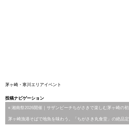
地元民が選ぶ！
絶対行きたいおすすめ
4店まとめ
茅ヶ崎・寒川エリア
イベント
投稿ナビゲーション
« 湘南祭2026開催｜サザンビーチちがさきで楽しむ茅ヶ崎の
茅ヶ崎漁港そばで地魚を味わう。「ちがさき丸食堂」の絶品定