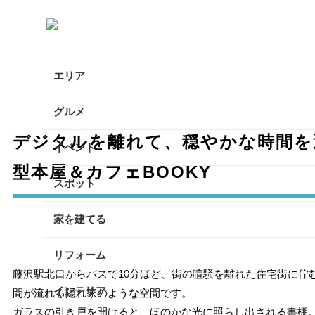
エリア
逗子・葉山・三浦エリア
グルメ
デジタルを離れて、穏やかな時間を
鎌倉・大船エリア
イベント
型本屋＆カフェBOOKY
藤沢・辻堂・江ノ島エリア
スポット
茅ヶ崎・寒川エリア
家を建てる
平塚エリア
リフォーム
大磯・二宮エリア
藤沢駅北口からバスで10分ほど、街の喧騒を離れた住宅街に佇
インテリア
間が流れる隠れ家のような空間です。
小田原エリア
ガラスの引き戸を開けると、ほのかな光に照らし出される書棚