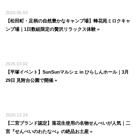
2020.06.03
【松田町・足柄の自然豊かなキャンプ場】蜂花苑ミロクキャ
ンプ場｜1日数組限定の贅沢リラックス体験 »
2026.03.02
【平塚イベント】SunSunマルシェ in ひらしんホール｜3月
29日 見附台公園で開催 »
2020.12.24
【二宮ブランド認定】落花生使用の名物せんべいが人気｜二
宮『せんべいのわたなべ』の絶品お土産 »