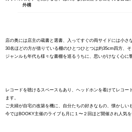
外構
南足柄・開成・山北エリア
真鶴・湯河原エリア
秦野・伊勢原エリア
店の奥には店主の蔵書と選書、入ってすぐの両サイドには小さ
30名ほどの方が借りている棚のひとつひとつは約35cm四方、
その他
ジャンルも年代も様々な書棚を巡るうちに、思いがけなく心に
レコードを聴けるスペースもあり、ヘッドホンを着けてレコー
ます。
ご夫婦が自宅の改築を機に、自分たちの好きなもの、懐かしいも
今ではBOOKY主催のライブも月に１〜２回ほど開催され人気