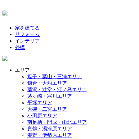
家を建てる
リフォーム
インテリア
外構
エリア
逗子・葉山・三浦エリア
鎌倉・大船エリア
藤沢・辻堂・江ノ島エリア
茅ヶ崎・寒川エリア
平塚エリア
大磯・二宮エリア
小田原エリア
南足柄・開成・山北エリア
真鶴・湯河原エリア
秦野・伊勢原エリア