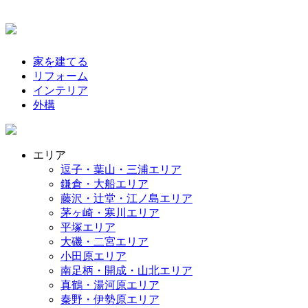
家を建てる
リフォーム
インテリア
外構
エリア
逗子・葉山・三浦エリア
鎌倉・大船エリア
藤沢・辻堂・江ノ島エリア
茅ヶ崎・寒川エリア
平塚エリア
大磯・二宮エリア
小田原エリア
南足柄・開成・山北エリア
真鶴・湯河原エリア
秦野・伊勢原エリア