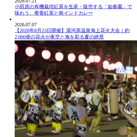
2026.07.21
小田原の有機栽培紅茶を生産・販売する「如春園」で
味わう、蜜香紅茶と南インドカレー
2026.07.07
【2026年8月23日開催】湯河原温泉海上花火大会｜約
2,000発の花火が夜空と海を彩る夏の絶景