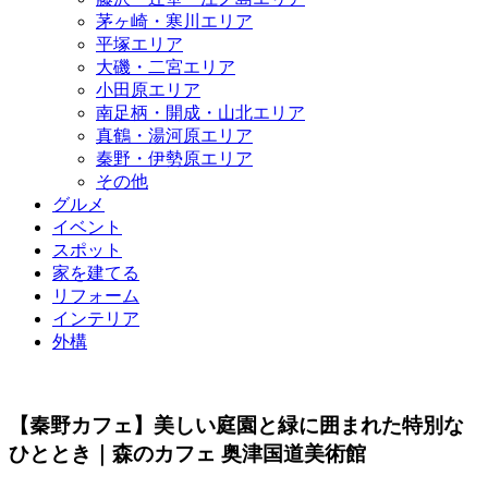
茅ヶ崎・寒川エリア
平塚エリア
大磯・二宮エリア
小田原エリア
南足柄・開成・山北エリア
真鶴・湯河原エリア
秦野・伊勢原エリア
その他
グルメ
イベント
スポット
家を建てる
リフォーム
インテリア
外構
【秦野カフェ】美しい庭園と緑に囲まれた特別な
ひととき｜森のカフェ 奥津国道美術館