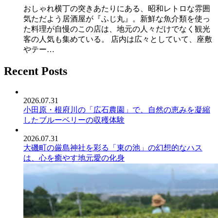
おしゃれ横丁の突きあたりにある、昭和レトロな雰囲
気ただよう居酒屋が『ふじ丸』。新鮮な魚介類を使っ
た料理が自慢のこの店は、地元の人々だけでなく観光
客の人気も集めている。 店内は広々としていて、座敷
やテー…
Recent Posts
2026.07.31
小田原・根府川の「広石農園」で、自然の恵みを凝縮
したブルーベリーの収穫体験
2026.07.31
大磯町の厳島神社を彩る「東の池」の幻想的なハス
は、心を癒やす地元愛の化身