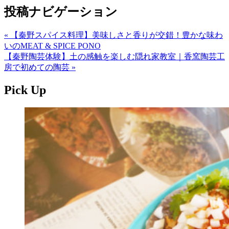
投稿ナビゲーション
« 【秦野スパイス料理】美味しさと香りが交錯！豊かな味わ
いのMEAT & SPICE PONO
【秦野陶芸体験】土の感触を楽しむ隠れ家教室｜香窯陶芸工
房で初めての陶芸 »
Pick Up