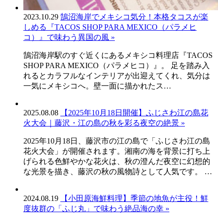
2023.10.29
鵠沼海岸でメキシコ気分！本格タコスが楽
しめる『TACOS SHOP PARA MEXICO（パラメヒ
コ）』で味わう異国の風 »
鵠沼海岸駅のすぐ近くにあるメキシコ料理店『TACOS
SHOP PARA MEXICO（パラメヒコ）』。 足を踏み入
れるとカラフルなインテリアが出迎えてくれ、気分は
一気にメキシコへ。壁一面に描かれたス…
2025.08.08
【2025年10月18日開催】ふじさわ江の島花
火大会｜藤沢・江の島の秋を彩る夜空の絶景 »
2025年10月18日、藤沢市の江の島で「ふじさわ江の島
花火大会」が開催されます。湘南の海を背景に打ち上
げられる色鮮やかな花火は、秋の澄んだ夜空に幻想的
な光景を描き、藤沢の秋の風物詩として人気です。 …
2024.08.19
【小田原海鮮料理】季節の地魚が主役！鮮
度抜群の「ふじ丸」で味わう絶品海の幸 »