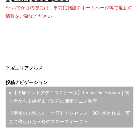
※ おでかけの際には、事前に施設のホームページ等で最新の
情報をご確認ください
平塚エリア
グルメ
投稿ナビゲーション
« 【平塚インドアテニススクール】Tennis Dio Shonan｜初
心者から上級者まで対応の湘南テニス教室
【平塚の老舗スイーツ店】アンセプス｜30年愛される、実
直に作られた幸せのスロースイーツ »