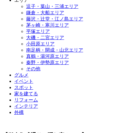
エリア
逗子・葉山・三浦エリア
鎌倉・大船エリア
藤沢・辻堂・江ノ島エリア
茅ヶ崎・寒川エリア
平塚エリア
大磯・二宮エリア
小田原エリア
南足柄・開成・山北エリア
真鶴・湯河原エリア
秦野・伊勢原エリア
その他
グルメ
イベント
スポット
家を建てる
リフォーム
インテリア
外構