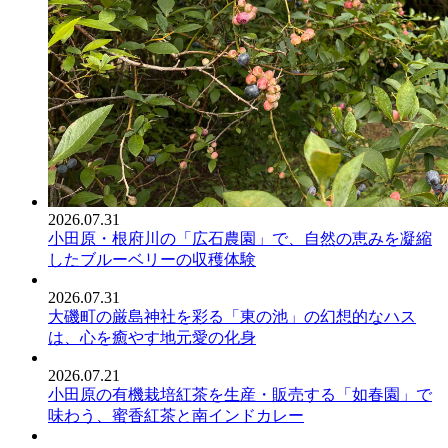
2026.07.31
小田原・根府川の「広石農園」で、自然の恵みを凝縮
したブルーベリーの収穫体験
2026.07.31
大磯町の厳島神社を彩る「東の池」の幻想的なハス
は、心を癒やす地元愛の化身
2026.07.21
小田原の有機栽培紅茶を生産・販売する「如春園」で
味わう、蜜香紅茶と南インドカレー