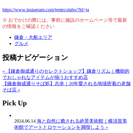
https://www.instagram.com/jentecolabo/?hl=ja
※ おでかけの際には、事前に施設のホームページ等で最新
の情報をご確認ください
鎌倉・大船エリア
グルメ
投稿ナビゲーション
« 【鎌倉御成通りのセレクトショップ】鎌倉リズム｜機能的
でおしゃれなアイテムが揃うおすすめ店
【鎌倉御成通りそば処】志幸｜20年愛される地域密着の老舗
そば店 »
Pick Up
2024.06.14
海と自然に癒される絶景美術館｜横須賀美
術館でアートとロケーションを満喫しよう »