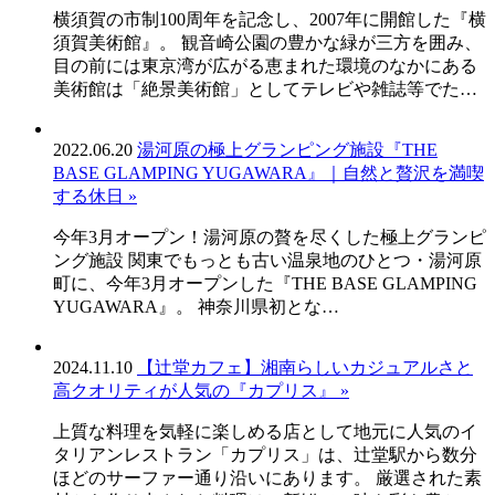
横須賀の市制100周年を記念し、2007年に開館した『横
須賀美術館』。 観音崎公園の豊かな緑が三方を囲み、
目の前には東京湾が広がる恵まれた環境のなかにある
美術館は「絶景美術館」としてテレビや雑誌等でた…
2022.06.20
湯河原の極上グランピング施設『THE
BASE GLAMPING YUGAWARA』｜自然と贅沢を満喫
する休日 »
今年3月オープン！湯河原の贅を尽くした極上グランピ
ング施設 関東でもっとも古い温泉地のひとつ・湯河原
町に、今年3月オープンした『THE BASE GLAMPING
YUGAWARA』。 神奈川県初とな…
2024.11.10
【辻堂カフェ】湘南らしいカジュアルさと
高クオリティが人気の『カプリス』 »
上質な料理を気軽に楽しめる店として地元に人気のイ
タリアンレストラン「カプリス」は、辻堂駅から数分
ほどのサーファー通り沿いにあります。 厳選された素