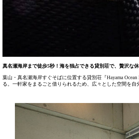
真名瀬海岸まで徒歩5秒！海を独占できる貸別荘で、贅沢な
葉山・真名瀬海岸すぐそばに位置する貸別荘『Hayama Oce
る。一軒家をまるごと借りられるため、広々とした空間を自