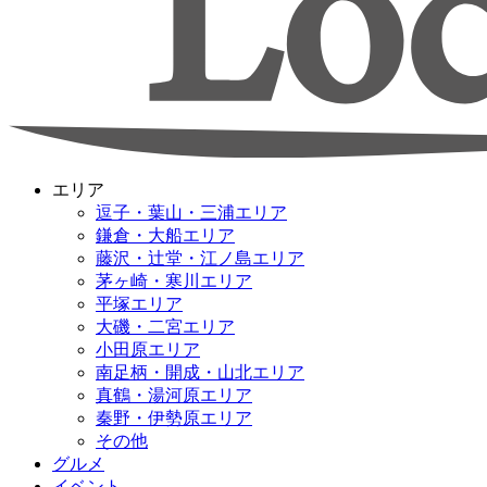
エリア
逗子・葉山・三浦エリア
鎌倉・大船エリア
藤沢・辻堂・江ノ島エリア
茅ヶ崎・寒川エリア
平塚エリア
大磯・二宮エリア
小田原エリア
南足柄・開成・山北エリア
真鶴・湯河原エリア
秦野・伊勢原エリア
その他
グルメ
イベント