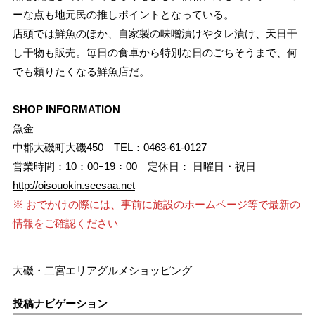
ーな点も地元民の推しポイントとなっている。
店頭では鮮魚のほか、自家製の味噌漬けやタレ漬け、天日干
し干物も販売。毎日の食卓から特別な日のごちそうまで、何
でも頼りたくなる鮮魚店だ。
SHOP INFORMATION
魚金
中郡大磯町大磯450 TEL：0463-61-0127
営業時間：10：00ｰ19：00 定休日： 日曜日・祝日
http://oisouokin.seesaa.net
※ おでかけの際には、事前に施設のホームページ等で最新の
情報をご確認ください
大磯・二宮エリア
グルメ
ショッピング
投稿ナビゲーション