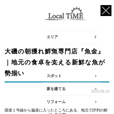
エリア
逗子・葉山・三浦エリア
グルメ
大磯の朝獲れ鮮魚専門店『魚金』
鎌倉・大船エリア
｜地元の食卓を支える新鮮な魚が
イベント
勢揃い
藤沢・辻堂・江ノ島エリ
スポット
ア
家を建てる
茅ヶ崎・寒川エリア
2023.08.20
リフォーム
平塚エリア
国道１号線から脇道に入ったところにある、地元で評判の鮮
大磯・二宮エリア