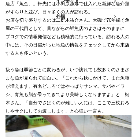
インテリア
魚店『魚金』。軒先には小田原漁港で仕入れた新鮮な魚介類
がずらりと並び、日々多くの人が訪れる。
小田原エリア
外構
お店を切り盛りするのは二梃木祐介さん。大磯で70年続く魚
南足柄・開成・山北エリ
屋の三代目として、昔ながらの鮮魚店のよさはそのままに、
ア
ブログでの情報発信なども積極的に行っている。訪れる人の
中には、その日揚がった地魚の情報をチェックしてから来店
真鶴・湯河原エリア
する人も多いという。
秦野・伊勢原エリア
扱う魚は季節ごとに変わるが、いつ訪れても数多くのさまざ
その他
まな魚が見られて面白い。「これから秋にかけて、また魚種
が増えます。有名どころではやっぱりサンマ。サバやイワ
シ、青魚も脂が乗ってきてより美味しくなりますよ」と二梃
木さん。「自分でさばくのが難しい人には、ここで三枚おろ
しやサクにしてお渡しします」と心強い一言も。