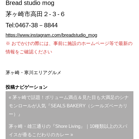
Bread studio mog
茅ヶ崎市高田２-３-６
Tel:0467‐38－8844
https://www.instagram.com/breadstudio_mog
※ おでかけの際には、事前に施設のホームページ等で最新の
情報をご確認ください
茅ヶ崎・寒川エリア
グルメ
投稿ナビゲーション
« 茅ヶ崎で話題！ボリューム満点＆見た目も大満足のシナ
モンロールが人気『SEALS BAKERY（シールズベーカリ
ー）』
茅ヶ崎・雄三通りの『Shore Living』｜10種類以上のスパ
イスが香るこだわりのカレー »