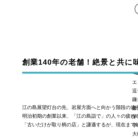
創業140年の老舗！絶景と共
エ
逗
鎌
江の島展望灯台の先、岩屋方面へと向かう階段の途
藤
明治初期の創業以来、「江の島詣で」の人々の疲れ
茅
「古いだけが取り柄の店」と謙遜するが、現在まで
平
大