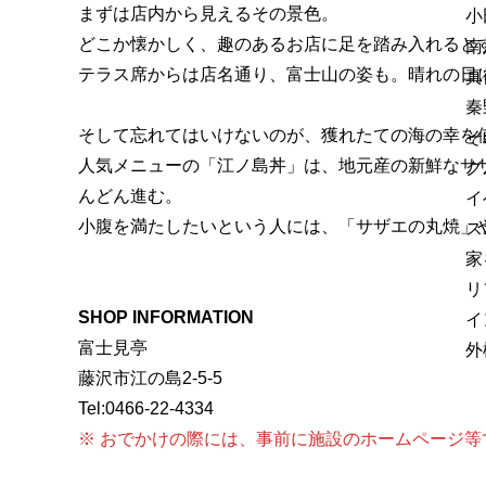
まずは店内から見えるその景色。
小
どこか懐かしく、趣のあるお店に足を踏み入れると
南
テラス席からは店名通り、富士山の姿も。晴れの日
真
秦
そして忘れてはいけないのが、獲れたての海の幸を
そ
人気メニューの「江ノ島丼」は、地元産の新鮮なサ
グ
んどん進む。
イ
小腹を満たしたいという人には、「サザエの丸焼」
ス
家
リ
SHOP INFORMATION
イ
富士見亭
外
藤沢市江の島2-5-5
Tel:0466-22-4334
※ おでかけの際には、事前に施設のホームページ