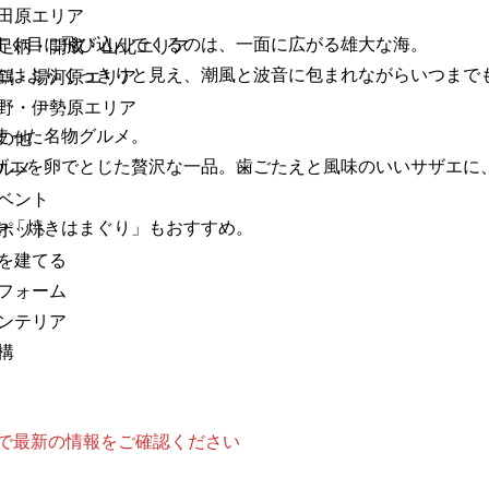
田原エリア
すぐ目に飛び込んでくるのは、一面に広がる雄大な海。
足柄・開成・山北エリア
にはよりくっきりと見え、潮風と波音に包まれながらいつまで
鶴・湯河原エリア
野・伊勢原エリア
使った名物グルメ。
の他
ザエを卵でとじた贅沢な一品。歯ごたえと風味のいいサザエに
ルメ
ベント
や「焼きはまぐり」もおすすめ。
ポット
を建てる
フォーム
ンテリア
構
等で最新の情報をご確認ください