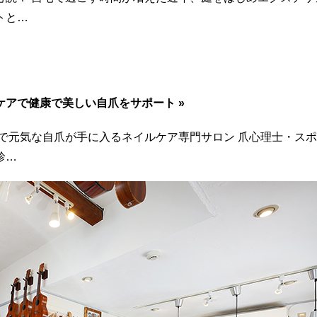
トと…
肌ケアで健康で美しい自爪をサポート »
康で元気な自爪が手に入るネイルケア専門サロン 爪心理士・ス
珍…