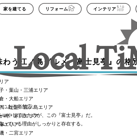
家を建てる
リフォーム
インテリア
に味わう江ノ島グルメ『富士見亭』の格
リア
子・葉山・三浦エリア
倉・大船エリア
中にある老舗店。
沢・辻堂・江ノ島エリア
をいやしてきたのが、この『富士見亭』だ。
ヶ崎・寒川エリア
続いている理由がしっかりと存在する。
塚エリア
磯・二宮エリア