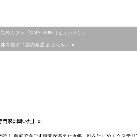
のカフェ『Cafe Hütte（ヒュッテ）』
を癒す『島の茶屋 あぶらや』 »
門家に聞いた】 »
必読！ 自宅で過ごす時間が増えた近年、庭をはじめエクステリ