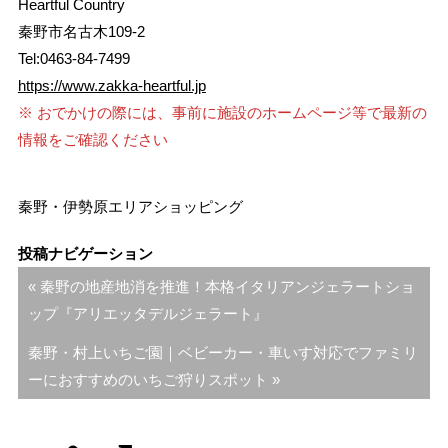
Heartful Country
秦野市名古木109-2
Tel:0463-84-7499
https://www.zakka-heartful.jp
※ おでかけの際には、事前に施設のホームページ等で最新の
情報をご確認ください
秦野・伊勢原エリア
ショッピング
投稿ナビゲーション
« 秦野の地産地消を推進！本格イタリアンジェラートショ
ップ『アリエッタデルジェラート』
秦野・村上いちご園｜ベビーカー・車いす対応でファミリ
ーにおすすめのいちご狩りスポット »