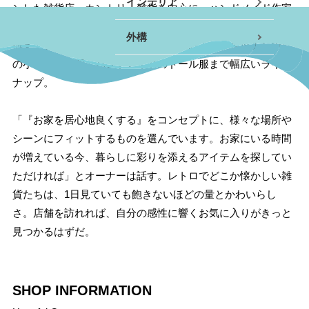
インテリア
ンした雑貨店。カントリー雑貨を中心に、ハンドメイド作家
として活動するオーナーが自らセレクトしたアイテムを多数
小田原エリア
外構
揃えている。その数はなんと数万点におよび、キッチン周り
南足柄・開成・山北エリ
の小物から照明、ハンドメイドのドール服まで幅広いライン
ア
ナップ。
真鶴・湯河原エリア
「『お家を居心地良くする』をコンセプトに、様々な場所や
シーンにフィットするものを選んでいます。お家にいる時間
秦野・伊勢原エリア
が増えている今、暮らしに彩りを添えるアイテムを探してい
その他
ただければ」とオーナーは話す。レトロでどこか懐かしい雑
貨たちは、1日見ていても飽きないほどの量とかわいらし
さ。店舗を訪れれば、自分の感性に響くお気に入りがきっと
見つかるはずだ。
SHOP INFORMATION