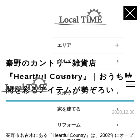
エリア
逗子・葉山・三浦エリア
グルメ
秦野のカントリー雑貨店
鎌倉・大船エリア
『Heartful Country』｜おうち時
イベント
間を彩るアイテムが勢ぞろい
藤沢・辻堂・江ノ島エリ
スポット
ア
家を建てる
茅ヶ崎・寒川エリア
2020.12.30
リフォーム
平塚エリア
秦野市名古木にある『Heartful Country』は、2002年にオープ
大磯・二宮エリア