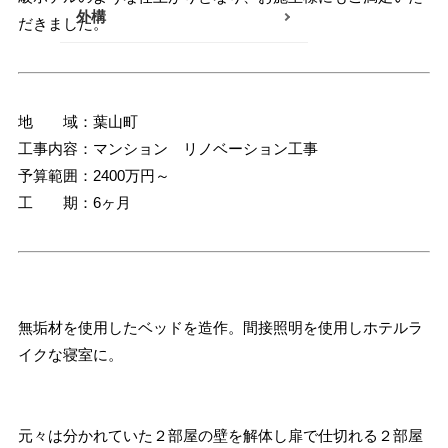
外構
だきました。
南足柄・開成・山北エリア
真鶴・湯河原エリア
地 域：葉山町
秦野・伊勢原エリア
工事内容：マンション リノベーション工事
その他
予算範囲：2400万円～
工 期：6ヶ月
無垢材を使用したベッドを造作。間接照明を使用しホテルラ
イクな寝室に。
元々は分かれていた２部屋の壁を解体し扉で仕切れる２部屋