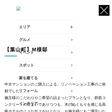
エリア
逗子・葉山・三浦エリア
グルメ
【葉山町】M様邸
鎌倉・大船エリア
イベント
藤沢・辻堂・江ノ島エリア
スポット
茅ヶ崎・寒川エリア
家を建てる
中古マンションのご購入による、リノベーション工事のご依
平塚エリア
リフォーム
頼でした。
大磯・二宮エリア
施主様のこだわりやご希望の詰まったプランとなり、鉄筋コ
インテリア
ンクリートの住まいでありつつも、木のぬくもりを感じる高
小田原エリア
級ホテルのような仕上がりとなり、お施主様にもご満足いた