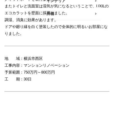
インテリア
またトイレと洗面室は湿気が気になるということで、LIXILの
小田原エリア
エコカラットを壁面に採用しました。
外構
調湿、消臭に効果があります。
南足柄・開成・山北エリ
ドアや廻り縁を白く塗装したので全体的に明るいお部屋にな
ア
りました。
真鶴・湯河原エリア
秦野・伊勢原エリア
地 域：横浜市西区
その他
工事内容：マンションリノベーション
予算範囲：750万円～800万円
工 期：30日