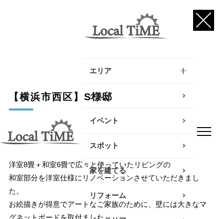
エリア
逗子・葉山・三浦エリア
グルメ
【横浜市西区】S様邸
鎌倉・大船エリア
イベント
藤沢・辻堂・江ノ島エリ
スポット
ア
洋室8畳＋和室6畳で広々と使っていたリビングの
家を建てる
茅ヶ崎・寒川エリア
和室部分を洋室仕様にリノベーションさせていただきまし
た。
リフォーム
平塚エリア
お絵描きが得意でアートなご家族のために、壁には大きなマ
グネットボードを取付ました。
大磯・二宮エリア