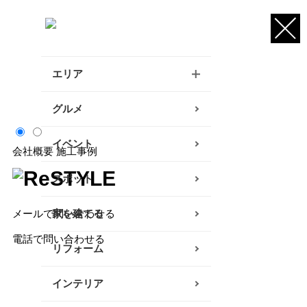
エリア
逗子・葉山・三浦エリア
グルメ
鎌倉・大船エリア
イベント
会社概要
施工事例
藤沢・辻堂・江ノ島エリア
ReSTYLE
スポット
茅ヶ崎・寒川エリア
メールで問い合わせる
家を建てる
平塚エリア
電話で問い合わせる
リフォーム
大磯・二宮エリア
インテリア
小田原エリア