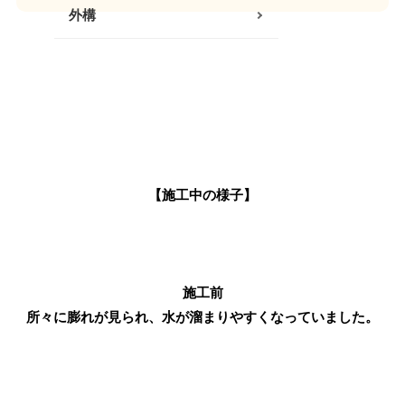
外構
南足柄・開成・山北エリア
真鶴・湯河原エリア
秦野・伊勢原エリア
その他
【施工中の様子】
施工前
所々に膨れが見られ、水が溜まりやすくなっていました。