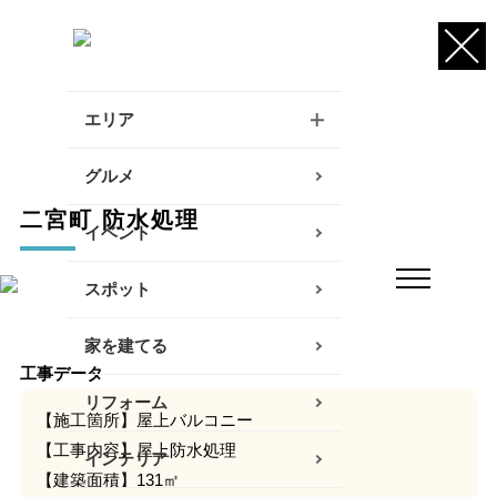
エリア
逗子・葉山・三浦エリア
グルメ
二宮町 防水処理
鎌倉・大船エリア
イベント
藤沢・辻堂・江ノ島エリア
スポット
茅ヶ崎・寒川エリア
家を建てる
工事データ
平塚エリア
リフォーム
【施工箇所】屋上バルコニー
大磯・二宮エリア
【工事内容】屋上防水処理
インテリア
小田原エリア
【建築面積】131㎡