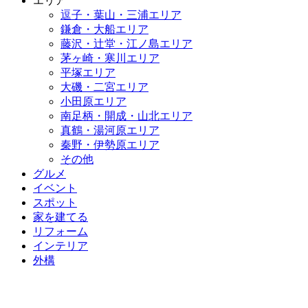
エリア
逗子・葉山・三浦エリア
鎌倉・大船エリア
藤沢・辻堂・江ノ島エリア
茅ヶ崎・寒川エリア
平塚エリア
大磯・二宮エリア
小田原エリア
南足柄・開成・山北エリア
真鶴・湯河原エリア
秦野・伊勢原エリア
その他
グルメ
イベント
スポット
家を建てる
リフォーム
インテリア
外構