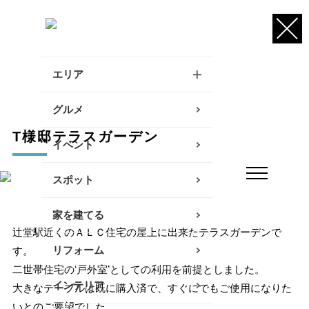
エリア
逗子・葉山・三浦エリア
グルメ
T様邸テラスガーデン
鎌倉・大船エリア
イベント
藤沢・辻堂・江ノ島エリア
スポット
茅ヶ崎・寒川エリア
家を建てる
辻堂駅近くのＡＬＣ住宅の屋上に出来たテラスガーデンで
平塚エリア
リフォーム
す。
大磯・二宮エリア
二世帯住宅の‘戸外室’としての利用を前提としました。
インテリア
大きなテーブルは既に購入済で、すぐにでもご使用になりた
小田原エリア
いとのご要望でした。