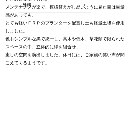
外構
メンテナンスが楽で、模様替えがし易いように見た目は重量
南足柄・開成・山北エリア
感があっても、
真鶴・湯河原エリア
とても軽いＦＲＰのプランターを配置し土も軽量土壌を使用
しました。
秦野・伊勢原エリア
色もシンプルな黒で統一し、高木や低木、草花類で限られた
スペースの中、立体的に緑を組合せ、
その他
癒しの空間を演出しました。休日には、ご家族の笑い声が聞
こえてくるようです。