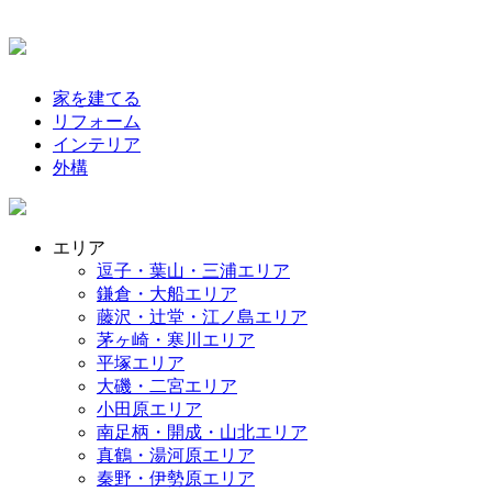
家を建てる
リフォーム
インテリア
外構
エリア
逗子・葉山・三浦エリア
鎌倉・大船エリア
藤沢・辻堂・江ノ島エリア
茅ヶ崎・寒川エリア
平塚エリア
大磯・二宮エリア
小田原エリア
南足柄・開成・山北エリア
真鶴・湯河原エリア
秦野・伊勢原エリア