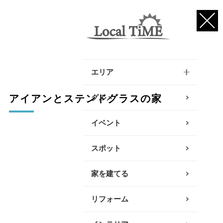
エリア
逗子・葉山・三浦エリア
グルメ
アイアンとステンドグラスの家
鎌倉・大船エリア
イベント
藤沢・辻堂・江ノ島エリ
スポット
ア
家を建てる
茅ヶ崎・寒川エリア
リフォーム
平塚エリア
大磯・二宮エリア