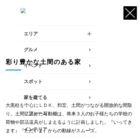
エリア
逗子・葉山・三浦エリア
グルメ
彩り豊かな土間のある家
鎌倉・大船エリア
イベント
藤沢・辻堂・江ノ島エリア
スポット
茅ヶ崎・寒川エリア
家を建てる
大黒柱を中心にＬＤＫ、和室、土間がつながる開放的な間取
平塚エリア
リフォーム
り。土間に設けた可動棚は、将来３人のお子様たちの学校の
大磯・二宮エリア
荷物や部活道具がしまえるように計画しました。『いってき
インテリア
ます』『ただいま』からの動線がスムーズ。
小田原エリア