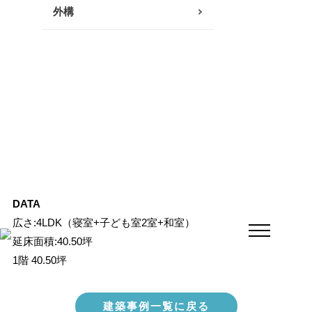
外構
南足柄・開成・山北エリア
真鶴・湯河原エリア
秦野・伊勢原エリア
その他
DATA
広さ:4LDK（寝室+子ども室2室+和室）
延床面積:40.50坪
1階 40.50坪
建築事例一覧に戻る