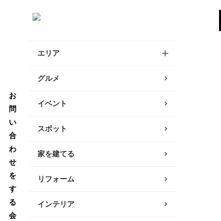
エリア
逗子・葉山・三浦エリア
グルメ
お
鎌倉・大船エリア
イベント
問
い
藤沢・辻堂・江ノ島エリア
スポット
合
茅ヶ崎・寒川エリア
わ
家を建てる
せ
平塚エリア
を
リフォーム
す
大磯・二宮エリア
る
インテリア
小田原エリア
会