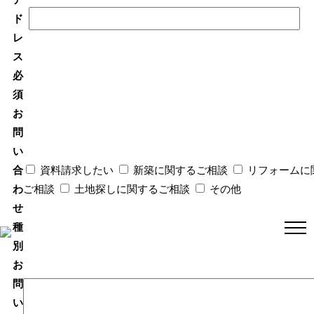
ド
レ
ス
必
須
お
問
い
合
資料請求したい
新築に関するご相談
リフォームに
わ
ご相談
土地探しに関するご相談
その他
せ
種
別
お
問
い