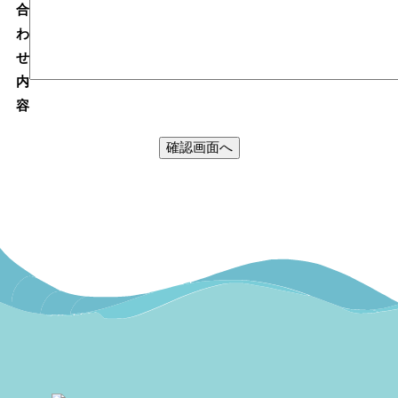
合
わ
せ
内
容