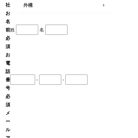
社
外構
南足柄・開成・山北エリア
お
名
真鶴・湯河原エリア
前
姓
名
秦野・伊勢原エリア
必
須
その他
お
電
話
番
-
-
号
必
須
メ
ー
ル
ア