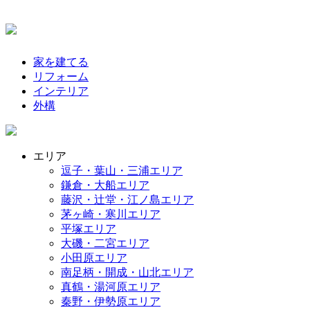
家を建てる
リフォーム
インテリア
外構
エリア
逗子・葉山・三浦エリア
鎌倉・大船エリア
藤沢・辻堂・江ノ島エリア
茅ヶ崎・寒川エリア
平塚エリア
大磯・二宮エリア
小田原エリア
南足柄・開成・山北エリア
真鶴・湯河原エリア
秦野・伊勢原エリア