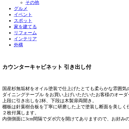
その他
グルメ
イベント
スポット
家を建てる
リフォーム
インテリア
外構
カウンターキャビネット 引き出し付
国産杉無垢材をオイル塗装で仕上げたとても柔らかな雰囲気
ダイニングテーブル をお買い上げいただいたお客様のオーダ
上段に引き出しを2杯、下段は木製扉両開き。
棚板は針葉樹合板を丁寧に研磨した上で塗装し断面を美しく
２枚付属します。
内側側面に3cm間隔でダボ穴を開けてありますので、お好み