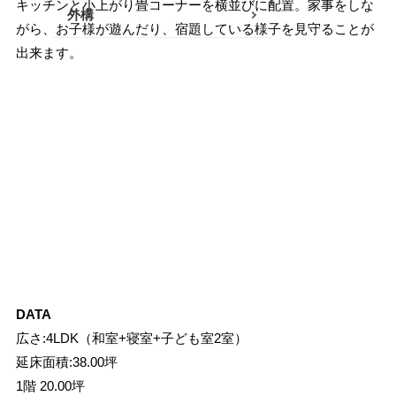
キッチンと小上がり畳コーナーを横並びに配置。家事をしな
外構
南足柄・開成・山北エリア
がら、お子様が遊んだり、宿題している様子を見守ることが
出来ます。
真鶴・湯河原エリア
秦野・伊勢原エリア
その他
DATA
広さ:4LDK（和室+寝室+子ども室2室）
延床面積:38.00坪
1階 20.00坪