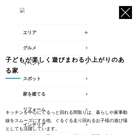
エリア
逗子・葉山・三浦エリア
グルメ
子どもが楽しく遊びまわる小上がりのあ
鎌倉・大船エリア
イベント
る家
藤沢・辻堂・江ノ島エリア
スポット
茅ヶ崎・寒川エリア
家を建てる
平塚エリア
リフォーム
キッチンを中心にぐるっと回れる間取りは、暮らしや家事動
大磯・二宮エリア
線をスムーズにする他、ぐるぐる走り回れるお子様の遊び場
インテリア
としても活躍しています。
小田原エリア